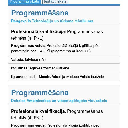
Programmu skats
Iestāžu skats
Programmēšana
Daugavpils Tehnoloģiju un tūrisma tehnikums
Profesionālā kvalifikācija:
Programmēšanas
tehniķis (4. PKL)
Programmas veids:
Profesionālā vidējā izglītība pēc
pamatizglītības - 4. LKI (programma ar kodu 33)
Valoda:
latviešu (LV)
Izglītības ieguves forma:
Klātiene
Ilgums:
4 gadi
Mācību/studiju maksa:
Valsts budžets
Programmēšana
Dobeles Amatniecības un vispārizglītojošā vidusskola
Profesionālā kvalifikācija:
Programmēšanas
tehniķis (4. PKL)
Programmas veids:
Profesionālā vidējā izglītība pēc