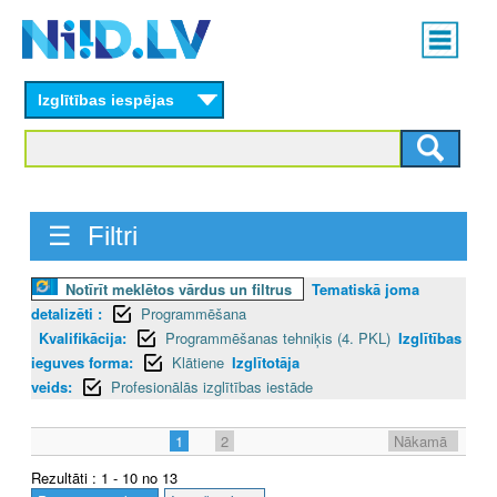
Skip
Main
to
menu
N
main
content
Izglītības iespējas
I
I
D
☰ Filtri
.
L
Notīrīt meklētos vārdus un filtrus
Tematiskā joma
detalizēti :
Programmēšana
V
Kvalifikācija:
Programmēšanas tehniķis (4. PKL)
Izglītības
ieguves forma:
Klātiene
Izglītotāja
veids:
Profesionālās izglītības iestāde
1
2
Nākamā
Rezultāti : 1 - 10 no 13