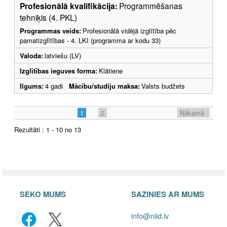
Profesionālā kvalifikācija:
Programmēšanas
tehniķis (4. PKL)
Programmas veids:
Profesionālā vidējā izglītība pēc
pamatizglītības - 4. LKI (programma ar kodu 33)
Valoda:
latviešu (LV)
Izglītības ieguves forma:
Klātiene
Ilgums:
4 gadi
Mācību/studiju maksa:
Valsts budžets
1
2
Nākamā
Rezultāti : 1 - 10 no 13
SEKO MUMS
SAZINIES AR MUMS
info@niid.lv