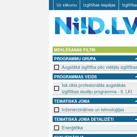
Uz sākumu
Izglītības iespējas
Izglītīb
N
I
MEKLĒŠANAS FILTRI
PROGRAMMU GRUPA
I
Augstākā izglītība pēc vidējās izglītība
D
PROGRAMMAS VEIDS
Īsā cikla profesionālās augstākās
.
izglītības studiju programma - 5. LKI
L
TEMATISKĀ JOMA
V
Inženierzinātnes un tehnoloģijas
TEMATISKĀ JOMA DETALIZĒTI
Enerģētika