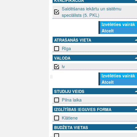
KVALIFIKĀCIJA
Saldēšanas iekārtu un sistēmu
speciālists (5. PKL)
Izvēlēties vairāk
Atcelt
ATRAŠANĀS VIETA
Rīga
VALODA
lv
Izvēlēties vairāk
Atcelt
SEKO MUMS
SAZINIE
STUDIJU VEIDS
Pilna laika
info@niid.l
IZGLĪTĪBAS IEGUVES FORMA
Klātiene
BUDŽETA VIETAS
© 202