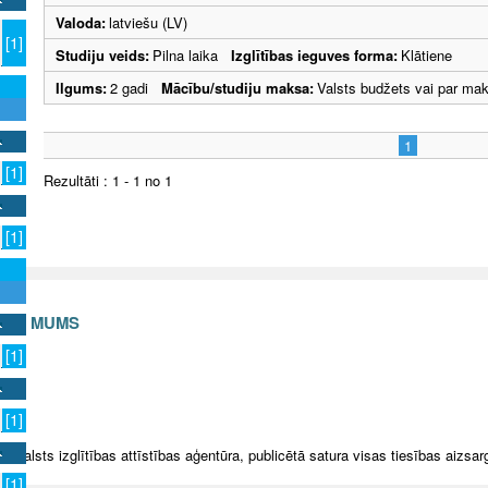
Valoda:
latviešu (LV)
[1]
Studiju veids:
Pilna laika
Izglītības ieguves forma:
Klātiene
Ilgums:
2 gadi
Mācību/studiju maksa:
Valsts budžets vai par ma
1
[1]
Rezultāti : 1 - 1 no 1
[1]
S AR MUMS
[1]
v
[1]
5 Valsts izglītības attīstības aģentūra, publicētā satura visas tiesības aizsar
[1]