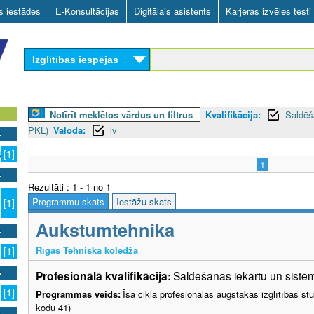
Skip
as iestādes
E-Konsultācijas
Digitālais asistents
Karjeras izvēles testi
to
main
Izglītības iespējas
content
Notīrīt meklētos vārdus un filtrus
Kvalifikācija:
Saldēš
PKL)
Valoda:
lv
s
[1]
1
Rezultāti : 1 - 1 no 1
Programmu skats
Iestāžu skats
[1]
Aukstumtehnika
Rīgas Tehniskā koledža
[1]
Profesionālā kvalifikācija:
Saldēšanas iekārtu un sistēm
[1]
Programmas veids:
Īsā cikla profesionālās augstākās izglītības s
kodu 41)