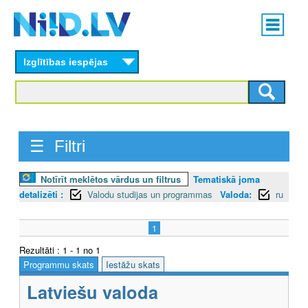
Skip
Main
to
menu
N
main
content
Izglītības iespējas
I
I
D
☰ Filtri
.
L
Notīrīt meklētos vārdus un filtrus
Tematiskā joma
detalizēti :
Valodu studijas un programmas
Valoda:
ru
V
1
Rezultāti : 1 - 1 no 1
Programmu skats
Iestāžu skats
Latviešu valoda