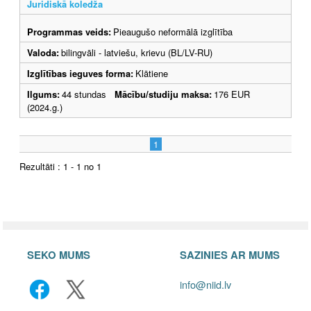
Juridiskā koledža
Programmas veids:
Pieaugušo neformālā izglītība
Valoda:
bilingvāli - latviešu, krievu (BL/LV-RU)
Izglītības ieguves forma:
Klātiene
Ilgums:
44 stundas
Mācību/studiju maksa:
176 EUR
(2024.g.)
1
Rezultāti : 1 - 1 no 1
SEKO MUMS
SAZINIES AR MUMS
info@niid.lv