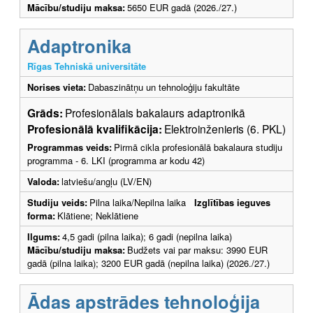
Mācību/studiju maksa:
5650 EUR gadā (2026./27.)
Adaptronika
Rīgas Tehniskā universitāte
Norises vieta:
Dabaszinātņu un tehnoloģiju fakultāte
Grāds:
Profesionālais bakalaurs adaptronikā
Profesionālā kvalifikācija:
Elektroinženieris (6. PKL)
Programmas veids:
Pirmā cikla profesionālā bakalaura studiju
programma - 6. LKI (programma ar kodu 42)
Valoda:
latviešu/angļu (LV/EN)
Studiju veids:
Pilna laika/Nepilna laika
Izglītības ieguves
forma:
Klātiene; Neklātiene
Ilgums:
4,5 gadi (pilna laika); 6 gadi (nepilna laika)
Mācību/studiju maksa:
Budžets vai par maksu: 3990 EUR
gadā (pilna laika); 3200 EUR gadā (nepilna laika) (2026./27.)
Ādas apstrādes tehnoloģija