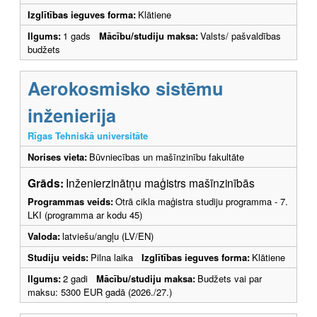
Izglītības ieguves forma:
Klātiene
Ilgums:
1 gads
Mācību/studiju maksa:
Valsts/ pašvaldības
budžets
Aerokosmisko sistēmu
inženierija
Rīgas Tehniskā universitāte
Norises vieta:
Būvniecības un mašīnzinību fakultāte
Grāds:
Inženierzinātņu maģistrs mašīnzinībās
Programmas veids:
Otrā cikla maģistra studiju programma - 7.
LKI (programma ar kodu 45)
Valoda:
latviešu/angļu (LV/EN)
Studiju veids:
Pilna laika
Izglītības ieguves forma:
Klātiene
Ilgums:
2 gadi
Mācību/studiju maksa:
Budžets vai par
maksu: 5300 EUR gadā (2026./27.)