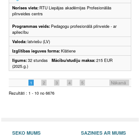
Norises vieta:
RTU Liepājas akadēmijas Profesionālās
pilnveides centrs
Programmas veids:
Pedagogu profesionālā pilnveide - ar
apliecību
Valoda:
latviešu (LV)
Izglītības ieguves forma:
Klātiene
Ilgums:
32 stundas
Mācību/studiju maksa:
215 EUR
(2025.g.)
1
2
3
4
5
Nākamā
Rezultāti : 1 - 10 no 6676
SEKO MUMS
SAZINIES AR MUMS