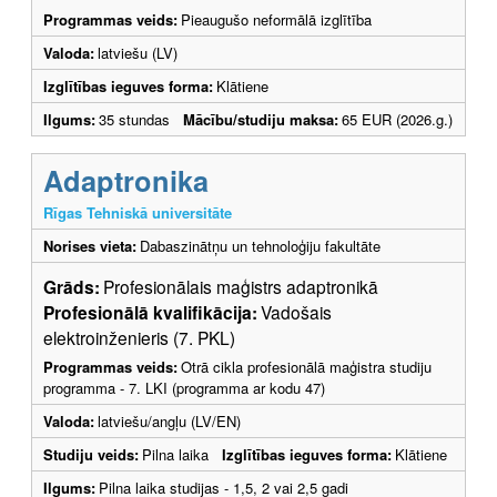
Programmas veids:
Pieaugušo neformālā izglītība
Valoda:
latviešu (LV)
Izglītības ieguves forma:
Klātiene
Ilgums:
35 stundas
Mācību/studiju maksa:
65 EUR (2026.g.)
Adaptronika
Rīgas Tehniskā universitāte
Norises vieta:
Dabaszinātņu un tehnoloģiju fakultāte
Grāds:
Profesionālais maģistrs adaptronikā
Profesionālā kvalifikācija:
Vadošais
elektroinženieris (7. PKL)
Programmas veids:
Otrā cikla profesionālā maģistra studiju
programma - 7. LKI (programma ar kodu 47)
Valoda:
latviešu/angļu (LV/EN)
Studiju veids:
Pilna laika
Izglītības ieguves forma:
Klātiene
Ilgums:
Pilna laika studijas - 1,5, 2 vai 2,5 gadi