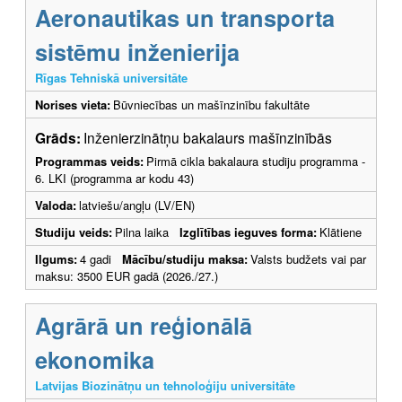
Aeronautikas un transporta
sistēmu inženierija
Rīgas Tehniskā universitāte
Norises vieta:
Būvniecības un mašīnzinību fakultāte
Grāds:
Inženierzinātņu bakalaurs mašīnzinībās
Programmas veids:
Pirmā cikla bakalaura studiju programma -
6. LKI (programma ar kodu 43)
Valoda:
latviešu/angļu (LV/EN)
Studiju veids:
Pilna laika
Izglītības ieguves forma:
Klātiene
Ilgums:
4 gadi
Mācību/studiju maksa:
Valsts budžets vai par
maksu: 3500 EUR gadā (2026./27.)
Agrārā un reģionālā
ekonomika
Latvijas Biozinātņu un tehnoloģiju universitāte