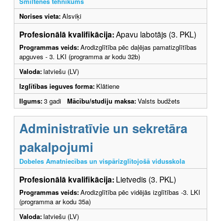
Smiltenes tehnikums
Norises vieta:
Alsviķi
Profesionālā kvalifikācija:
Apavu labotājs (3. PKL)
Programmas veids:
Arodizglītība pēc daļējas pamatizglītības
apguves - 3. LKI (programma ar kodu 32b)
Valoda:
latviešu (LV)
Izglītības ieguves forma:
Klātiene
Ilgums:
3 gadi
Mācību/studiju maksa:
Valsts budžets
Administratīvie un sekretāra
pakalpojumi
Dobeles Amatniecības un vispārizglītojošā vidusskola
Profesionālā kvalifikācija:
Lietvedis (3. PKL)
Programmas veids:
Arodizglītība pēc vidējās izglītības -3. LKI
(programma ar kodu 35a)
Valoda:
latviešu (LV)