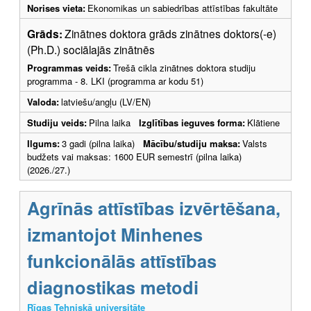
Norises vieta:
Ekonomikas un sabiedrības attīstības fakultāte
Grāds:
Zinātnes doktora grāds zinātnes doktors(-e)
(Ph.D.) sociālajās zinātnēs
Programmas veids:
Trešā cikla zinātnes doktora studiju
programma - 8. LKI (programma ar kodu 51)
Valoda:
latviešu/angļu (LV/EN)
Studiju veids:
Pilna laika
Izglītības ieguves forma:
Klātiene
Ilgums:
3 gadi (pilna laika)
Mācību/studiju maksa:
Valsts
budžets vai maksas: 1600 EUR semestrī (pilna laika)
(2026./27.)
Agrīnās attīstības izvērtēšana,
izmantojot Minhenes
funkcionālās attīstības
diagnostikas metodi
Rīgas Tehniskā universitāte