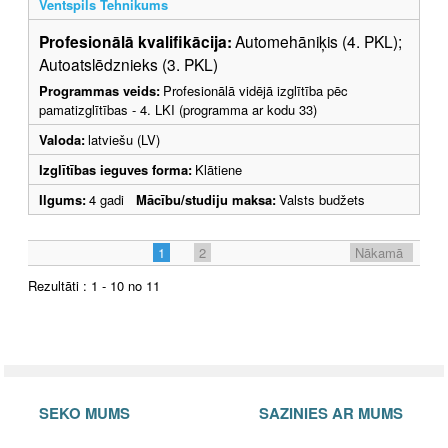
Ventspils Tehnikums
Profesionālā kvalifikācija:
Automehāniķis (4. PKL);
Autoatslēdznieks (3. PKL)
Programmas veids:
Profesionālā vidējā izglītība pēc
pamatizglītības - 4. LKI (programma ar kodu 33)
Valoda:
latviešu (LV)
Izglītības ieguves forma:
Klātiene
Ilgums:
4 gadi
Mācību/studiju maksa:
Valsts budžets
1
2
Nākamā
Rezultāti : 1 - 10 no 11
SEKO MUMS
SAZINIES AR MUMS