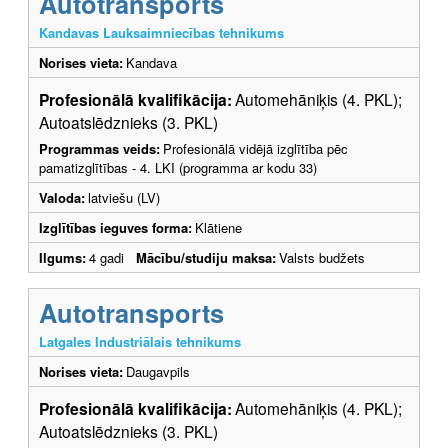
Autotransports
Kandavas Lauksaimniecības tehnikums
Norises vieta:
Kandava
Profesionālā kvalifikācija:
Automehāniķis (4. PKL);
Autoatslēdznieks (3. PKL)
Programmas veids:
Profesionālā vidējā izglītība pēc
pamatizglītības - 4. LKI (programma ar kodu 33)
Valoda:
latviešu (LV)
Izglītības ieguves forma:
Klātiene
Ilgums:
4 gadi
Mācību/studiju maksa:
Valsts budžets
Autotransports
Latgales Industriālais tehnikums
Norises vieta:
Daugavpils
Profesionālā kvalifikācija:
Automehāniķis (4. PKL);
Autoatslēdznieks (3. PKL)