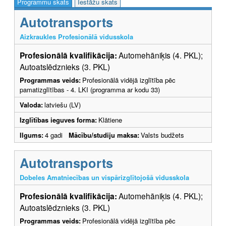
Programmu skats
Iestāžu skats
Autotransports
Aizkraukles Profesionālā vidusskola
Profesionālā kvalifikācija:
Automehāniķis (4. PKL);
Autoatslēdznieks (3. PKL)
Programmas veids:
Profesionālā vidējā izglītība pēc
pamatizglītības - 4. LKI (programma ar kodu 33)
Valoda:
latviešu (LV)
Izglītības ieguves forma:
Klātiene
Ilgums:
4 gadi
Mācību/studiju maksa:
Valsts budžets
Autotransports
Dobeles Amatniecības un vispārizglītojošā vidusskola
Profesionālā kvalifikācija:
Automehāniķis (4. PKL);
Autoatslēdznieks (3. PKL)
Programmas veids:
Profesionālā vidējā izglītība pēc