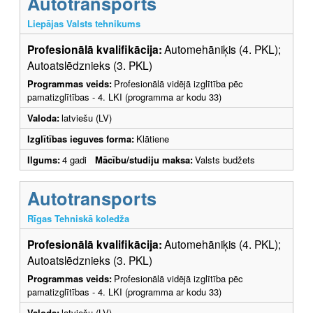
Autotransports
Liepājas Valsts tehnikums
Profesionālā kvalifikācija:
Automehāniķis (4. PKL);
Autoatslēdznieks (3. PKL)
Programmas veids:
Profesionālā vidējā izglītība pēc
pamatizglītības - 4. LKI (programma ar kodu 33)
Valoda:
latviešu (LV)
Izglītības ieguves forma:
Klātiene
Ilgums:
4 gadi
Mācību/studiju maksa:
Valsts budžets
Autotransports
Rīgas Tehniskā koledža
Profesionālā kvalifikācija:
Automehāniķis (4. PKL);
Autoatslēdznieks (3. PKL)
Programmas veids:
Profesionālā vidējā izglītība pēc
pamatizglītības - 4. LKI (programma ar kodu 33)
Valoda:
latviešu (LV)