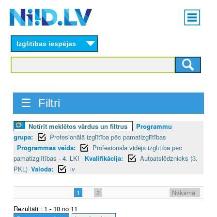
Skip
Main
to
menu
N
main
content
Izglītības iespējas
I
I
D
☰ Filtri
.
L
Notīrīt meklētos vārdus un filtrus
Programmu
grupa:
Profesionālā izglītība pēc pamatizglītības
V
Programmas veids:
Profesionālā vidējā izglītība pēc
pamatizglītības - 4. LKI
Kvalifikācija:
Autoatslēdznieks (3.
PKL)
Valoda:
lv
1
2
Nākamā
Rezultāti : 1 - 10 no 11