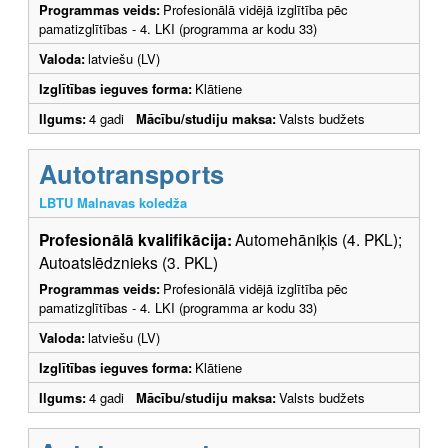
Programmas veids:
Profesionālā vidējā izglītība pēc
pamatizglītības - 4. LKI (programma ar kodu 33)
Valoda:
latviešu (LV)
Izglītības ieguves forma:
Klātiene
Ilgums:
4 gadi
Mācību/studiju maksa:
Valsts budžets
Autotransports
LBTU Malnavas koledža
Profesionālā kvalifikācija:
Automehāniķis (4. PKL);
Autoatslēdznieks (3. PKL)
Programmas veids:
Profesionālā vidējā izglītība pēc
pamatizglītības - 4. LKI (programma ar kodu 33)
Valoda:
latviešu (LV)
Izglītības ieguves forma:
Klātiene
Ilgums:
4 gadi
Mācību/studiju maksa:
Valsts budžets