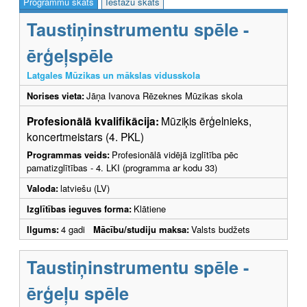
Programmu skats
Iestāžu skats
Taustiņinstrumentu spēle -
ērģeļspēle
Latgales Mūzikas un mākslas vidusskola
Norises vieta:
Jāņa Ivanova Rēzeknes Mūzikas skola
Profesionālā kvalifikācija:
Mūziķis ērģelnieks,
koncertmeistars (4. PKL)
Programmas veids:
Profesionālā vidējā izglītība pēc
pamatizglītības - 4. LKI (programma ar kodu 33)
Valoda:
latviešu (LV)
Izglītības ieguves forma:
Klātiene
Ilgums:
4 gadi
Mācību/studiju maksa:
Valsts budžets
Taustiņinstrumentu spēle -
ērģeļu spēle