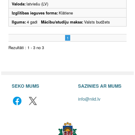
Valoda:
latviešu (LV)
Izglītības ieguves forma:
Klātiene
Ilgums:
4 gadi
Mācību/studiju maksa:
Valsts budžets
1
Rezultāti : 1 - 3 no 3
SEKO MUMS
SAZINIES AR MUMS
info@niid.lv