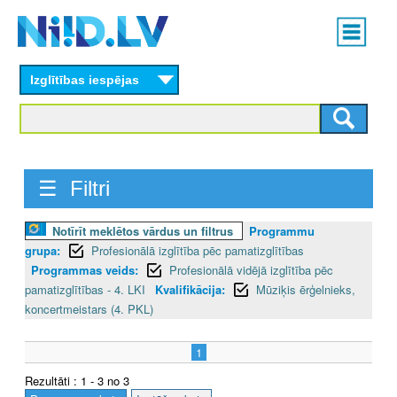
Skip
Main
to
menu
N
main
content
Izglītības iespējas
I
I
D
☰ Filtri
.
L
Notīrīt meklētos vārdus un filtrus
Programmu
grupa:
Profesionālā izglītība pēc pamatizglītības
V
Programmas veids:
Profesionālā vidējā izglītība pēc
pamatizglītības - 4. LKI
Kvalifikācija:
Mūziķis ērģelnieks,
koncertmeistars (4. PKL)
1
Rezultāti : 1 - 3 no 3