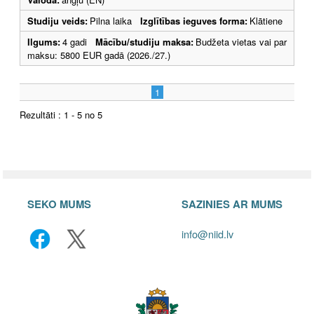
Studiju veids:
Pilna laika
Izglītības ieguves forma:
Klātiene
Ilgums:
4 gadi
Mācību/studiju maksa:
Budžeta vietas vai par
maksu: 5800 EUR gadā (2026./27.)
1
Rezultāti : 1 - 5 no 5
SEKO MUMS
SAZINIES AR MUMS
info@niid.lv