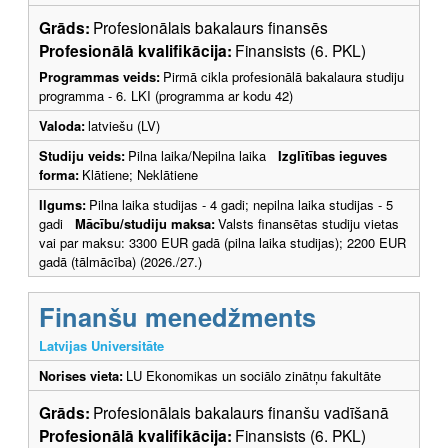
Grāds:
Profesionālais bakalaurs finansēs
Profesionālā kvalifikācija:
Finansists (6. PKL)
Programmas veids:
Pirmā cikla profesionālā bakalaura studiju
programma - 6. LKI (programma ar kodu 42)
Valoda:
latviešu (LV)
Studiju veids:
Pilna laika/Nepilna laika
Izglītības ieguves
forma:
Klātiene; Neklātiene
Ilgums:
Pilna laika studijas - 4 gadi; nepilna laika studijas - 5
gadi
Mācību/studiju maksa:
Valsts finansētas studiju vietas
vai par maksu: 3300 EUR gadā (pilna laika studijas); 2200 EUR
gadā (tālmācība) (2026./27.)
Finanšu menedžments
Latvijas Universitāte
Norises vieta:
LU Ekonomikas un sociālo zinātņu fakultāte
Grāds:
Profesionālais bakalaurs finanšu vadīšanā
Profesionālā kvalifikācija:
Finansists (6. PKL)