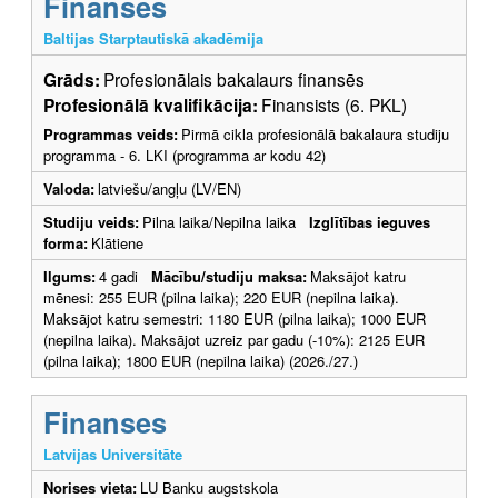
Finanses
Baltijas Starptautiskā akadēmija
Grāds:
Profesionālais bakalaurs finansēs
Profesionālā kvalifikācija:
Finansists (6. PKL)
Programmas veids:
Pirmā cikla profesionālā bakalaura studiju
programma - 6. LKI (programma ar kodu 42)
Valoda:
latviešu/angļu (LV/EN)
Studiju veids:
Pilna laika/Nepilna laika
Izglītības ieguves
forma:
Klātiene
Ilgums:
4 gadi
Mācību/studiju maksa:
Maksājot katru
mēnesi: 255 EUR (pilna laika); 220 EUR (nepilna laika).
Maksājot katru semestri: 1180 EUR (pilna laika); 1000 EUR
(nepilna laika). Maksājot uzreiz par gadu (-10%): 2125 EUR
(pilna laika); 1800 EUR (nepilna laika) (2026./27.)
Finanses
Latvijas Universitāte
Norises vieta:
LU Banku augstskola