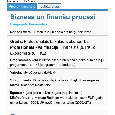
Rezultāti : 1 - 5 no 5
Programmu skats
Iestāžu skats
Biznesa un finanšu procesi
Daugavpils Universitāte
Norises vieta:
Humanitāro un sociālo zinātņu fakultāte
Grāds:
Profesionālais bakalaurs ekonomikā
Profesionālā kvalifikācija:
Finansists (6. PKL);
Ekonomists (6. PKL)
Programmas veids:
Pirmā cikla profesionālā bakalaura studiju
programma - 6. LKI (programma ar kodu 42)
Valoda:
latviešu/angļu (LV/EN)
Studiju veids:
Pilna laika/Nepilna laika
Izglītības ieguves
forma:
Klātiene; Neklātiene
Ilgums:
4 gadi (pilna laika); 5 gadi (nepilna laika)
Mācību/studiju maksa:
Budžets vai maksas: 1600 EUR gadā
(pilna laika); 1500 EUR gadā (nepilna laika) (2026./27.)