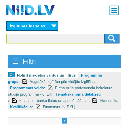
Skip
Main
to
menu
N
main
content
Izglītības iespējas
I
I
D
☰ Filtri
.
L
Notīrīt meklētos vārdus un filtrus
Programmu
grupa:
Augstākā izglītība pēc vidējās izglītības
V
Programmas veids:
Pirmā cikla profesionālā bakalaura
studiju programma - 6. LKI
Tematiskā joma detalizēti
:
Finanses, banku lietas un apdrošināšana
;
Ekonomika
Kvalifikācija:
Finansists (6. PKL)
1