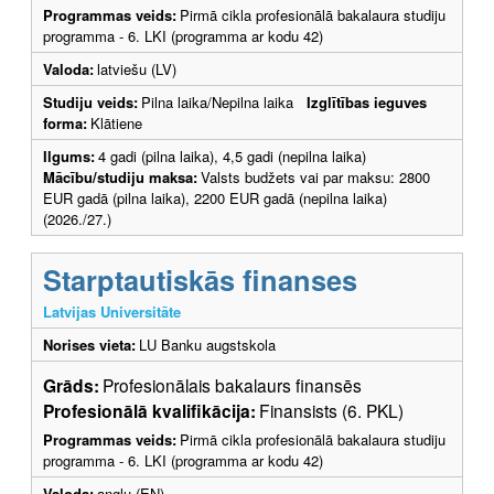
Programmas veids:
Pirmā cikla profesionālā bakalaura studiju
programma - 6. LKI (programma ar kodu 42)
Valoda:
latviešu (LV)
Studiju veids:
Pilna laika/Nepilna laika
Izglītības ieguves
forma:
Klātiene
Ilgums:
4 gadi (pilna laika), 4,5 gadi (nepilna laika)
Mācību/studiju maksa:
Valsts budžets vai par maksu: 2800
EUR gadā (pilna laika), 2200 EUR gadā (nepilna laika)
(2026./27.)
Starptautiskās finanses
Latvijas Universitāte
Norises vieta:
LU Banku augstskola
Grāds:
Profesionālais bakalaurs finansēs
Profesionālā kvalifikācija:
Finansists (6. PKL)
Programmas veids:
Pirmā cikla profesionālā bakalaura studiju
programma - 6. LKI (programma ar kodu 42)
Valoda:
angļu (EN)