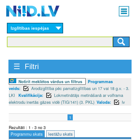
Skip
Main
to
menu
N
main
content
Izglītības iespējas
I
I
D
☰ Filtri
.
L
Notīrīt meklētos vārdus un filtrus
Programmas
veids:
Arodizglītība pēc pamatizglītības un 17 vai 18 g.v. - 3.
V
LKI
Kvalifikācija:
Lokmetinātājs metināšanā ar volframa
elektrodu inertās gāzes vidē (TIG/141) (3. PKL)
Valoda:
lv
1
Rezultāti : 1 - 3 no 3
Programmu skats
Iestāžu skats