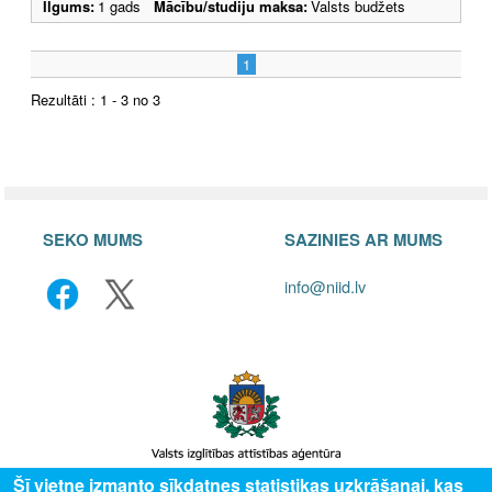
Ilgums:
1 gads
Mācību/studiju maksa:
Valsts budžets
1
Rezultāti : 1 - 3 no 3
SEKO MUMS
SAZINIES AR MUMS
info@niid.lv
Šī vietne izmanto sīkdatnes statistikas uzkrāšanai, kas