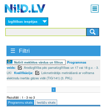
Skip
Main
to
menu
N
main
content
Izglītības iespējas
I
I
D
☰ Filtri
.
L
Notīrīt meklētos vārdus un filtrus
Programmas
veids:
Arodizglītība pēc pamatizglītības un 17 vai 18 g.v. - 3.
V
LKI
Kvalifikācija:
Lokmetinātājs metināšanā ar volframa
elektrodu inertās gāzes vidē (TIG/141) (3. PKL)
1
Rezultāti : 1 - 3 no 3
Programmu skats
Iestāžu skats