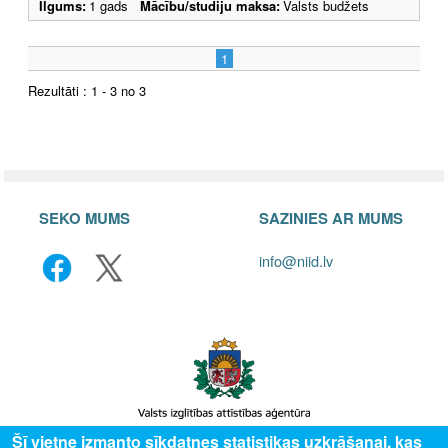
Ilgums:
1 gads
Mācību/studiju maksa:
Valsts budžets
1
Rezultāti : 1 - 3 no 3
SEKO MUMS
SAZINIES AR MUMS
info@niid.lv
Šī vietne izmanto sīkdatnes statistikas uzkrāšanai, kas