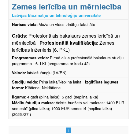
Zemes ierīcība un mērniecība
Latvijas Biozinātņu un tehnoloģiju universitāte
Norises vieta:
Meža un vides zinātņu fakultāte
Grāds:
Profesionālais bakalaurs zemes ierīcībā un
mērniecībā
Profesionālā kvalifikācija:
Zemes
ierīcības inženieris (6. PKL)
Programmas veids:
Pirmā cikla profesionālā bakalaura studiju
programma - 6. LKI (programma ar kodu 42)
Valoda:
latviešu/angļu (LV/EN)
Studiju veids:
Pilna laika/Nepilna laika
Izglītības ieguves
forma:
Klātiene; Neklātiene
Ilgums:
4 gadi (pilna laika); 5 gadi (nepilna laika)
Mācību/studiju maksa:
Valsts budžets vai maksas: 1400 EUR
semestrī (pilna laika); 1000 EUR semestrī (nepilna laika)
(2026./27.)
1