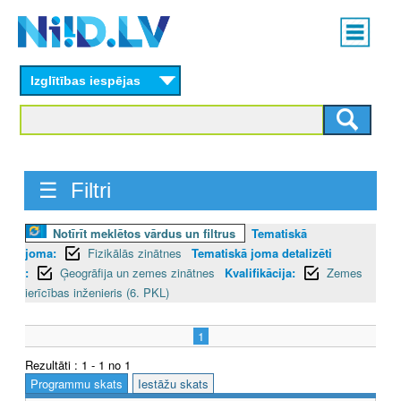
Skip
Main
to
menu
N
main
content
Izglītības iespējas
I
I
D
☰ Filtri
.
L
Notīrīt meklētos vārdus un filtrus
Tematiskā
joma:
Fizikālās zinātnes
Tematiskā joma detalizēti
V
:
Ģeogrāfija un zemes zinātnes
Kvalifikācija:
Zemes
ierīcības inženieris (6. PKL)
1
Rezultāti : 1 - 1 no 1
Programmu skats
Iestāžu skats