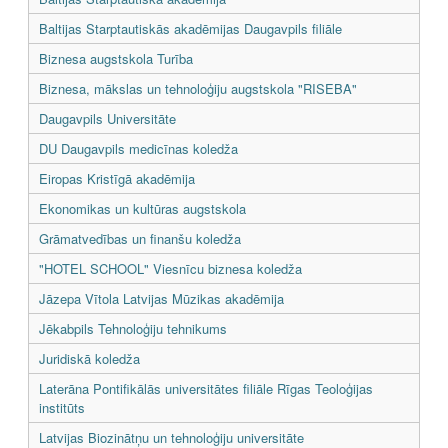
Baltijas Starptautiskās akadēmijas Daugavpils filiāle
Biznesa augstskola Turība
Biznesa, mākslas un tehnoloģiju augstskola "RISEBA"
Daugavpils Universitāte
DU Daugavpils medicīnas koledža
Eiropas Kristīgā akadēmija
Ekonomikas un kultūras augstskola
Grāmatvedības un finanšu koledža
"HOTEL SCHOOL" Viesnīcu biznesa koledža
Jāzepa Vītola Latvijas Mūzikas akadēmija
Jēkabpils Tehnoloģiju tehnikums
Juridiskā koledža
Laterāna Pontifikālās universitātes filiāle Rīgas Teoloģijas
institūts
Latvijas Biozinātņu un tehnoloģiju universitāte