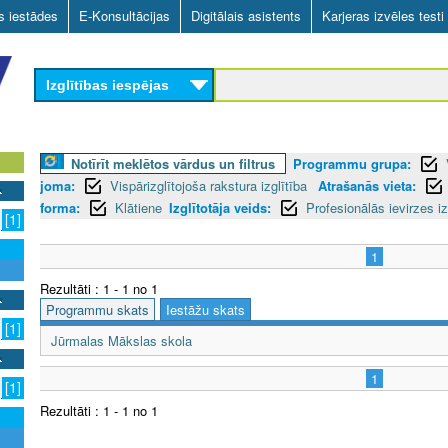
Skip
as iestādes
E-Konsultācijas
Digitālais asistents
Karjeras izvēles testi
to
main
Izglītības iespējas
content
Notīrīt meklētos vārdus un filtrus
Programmu grupa:
joma:
Vispārizglītojoša rakstura izglītība
Atrašanās vieta:
forma:
Klātiene
Izglītotāja veids:
Profesionālās ievirzes iz
[1]
1
Rezultāti : 1 - 1 no 1
Programmu skats
Iestāžu skats
[1]
Jūrmalas Mākslas skola
1
[1]
Rezultāti : 1 - 1 no 1