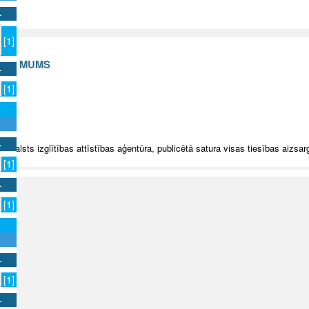
[1]
S AR MUMS
[1]
v
5 Valsts izglītības attīstības aģentūra, publicētā satura visas tiesības aizsar
[1]
[1]
[1]