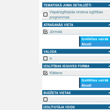
TEMATISKĀ JOMA DETALIZĒTI
Vispārizglītojoša virziena izglītības
programmas
SEKO MUMS
SAZINIE
ATRAŠANĀS VIETA
Jūrmala
info@niid.l
Izvēlēties vairāk
Atcelt
VALODA
© 202
lv
IZGLĪTĪBAS IEGUVES FORMA
Klātiene
Izvēlēties vairāk
Atcelt
BUDŽETA VIETAS
IZGLĪTOTĀJA VEIDS