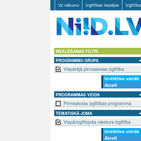
Uz sākumu
Izglītības iespējas
Izglītīb
N
I
MEKLĒŠANAS FILTRI
PROGRAMMU GRUPA
I
Vispārējā pirmsskolas izglītība
D
Izvēlēties vairāk
Atcelt
.
PROGRAMMAS VEIDS
L
Pirmsskolas izglītības programma
V
TEMATISKĀ JOMA
Vispārizglītojoša rakstura izglītība
Izvēlēties vairāk
Atcelt