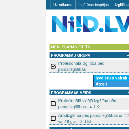
Uz sākumu
Izglītības iespējas
Izglītīb
N
I
MEKLĒŠANAS FILTRI
PROGRAMMU GRUPA
I
Profesionālā izglītība pēc
D
pamatizglītības
Izvēlēties vairāk
.
Atcelt
L
PROGRAMMAS VEIDS
Profesionālā vidējā izglītība pēc
V
pamatizglītības - 4. LKI
Arodizglītība pēc pamatizglītības un 1
vai 18 g.v. - 3. LKI