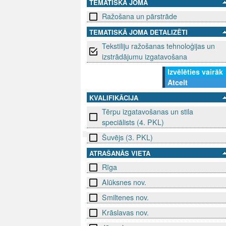
TEMATISKĀ JOMA
Ražošana un pārstrāde
TEMATISKĀ JOMA DETALIZĒTI
Tekstiliju ražošanas tehnoloģijas un
izstrādājumu izgatavošana
Izvēlēties vairāk
Atcelt
KVALIFIKĀCIJA
Tērpu izgatavošanas un stila
speciālists (4. PKL)
Šuvējs (3. PKL)
ATRAŠANĀS VIETA
SEKO MUMS
SAZINIE
Rīga
info@niid.l
Alūksnes nov.
Smiltenes nov.
Krāslavas nov.
© 202