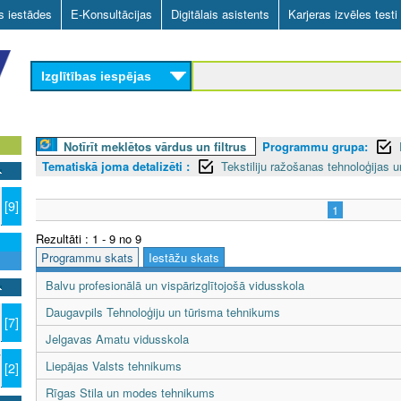
Skip
as iestādes
E-Konsultācijas
Digitālais asistents
Karjeras izvēles testi
to
main
Izglītības iespējas
content
Notīrīt meklētos vārdus un filtrus
Programmu grupa:
Tematiskā joma detalizēti :
Tekstiliju ražošanas tehnoloģijas 
[9]
1
Rezultāti : 1 - 9 no 9
Programmu skats
Iestāžu skats
Balvu profesionālā un vispārizglītojošā vidusskola
Daugavpils Tehnoloģiju un tūrisma tehnikums
[7]
Jelgavas Amatu vidusskola
7
Liepājas Valsts tehnikums
[2]
Rīgas Stila un modes tehnikums