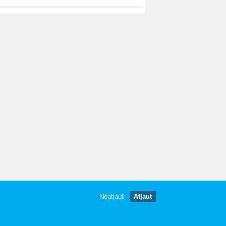
Neatļaut
Atļaut