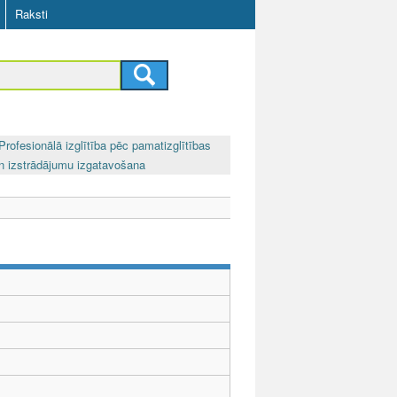
Raksti
Profesionālā izglītība pēc pamatizglītības
un izstrādājumu izgatavošana