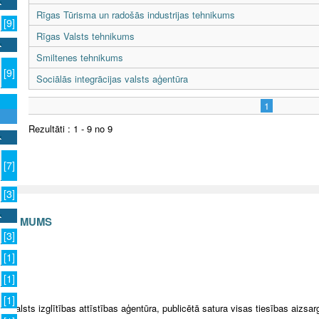
Rīgas Tūrisma un radošās industrijas tehnikums
[9]
Rīgas Valsts tehnikums
Smiltenes tehnikums
[9]
Sociālās integrācijas valsts aģentūra
1
Rezultāti : 1 - 9 no 9
[7]
[3]
S AR MUMS
[3]
v
[1]
[1]
[1]
5 Valsts izglītības attīstības aģentūra, publicētā satura visas tiesības aizsar