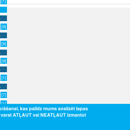
[1]
[9]
[9]
[9]
[1]
[7]
[1]
zkrāšanai, kas palīdz mums analizēt lapas
[1]
s varat ATĻAUT vai NEATĻAUT izmantot