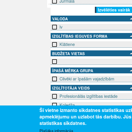
Jūrmala
Izvēlēties vairāk
VALODA
lv
IZGLĪTĪBAS IEGUVES FORMA
Klātiene
BUDŽETA VIETAS
ĪPAŠĀ MĒRĶA GRUPA
Cilvēki ar īpašām vajadzībām
IZGLĪTOTĀJA VEIDS
Profesionālās izglītības iestāde
Koledža
Šī vietne izmanto sīkdatnes statistikas u
Vispārējās izglītības iestāde
apmeklējumu un uzlabot tās darbību. Jū
statistikas sīkdatnes.
Plašāka informācija