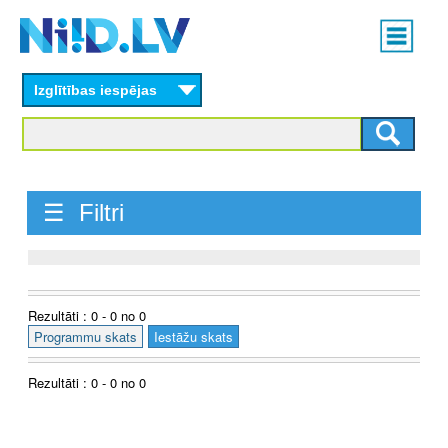
Skip
Main
to
menu
N
main
content
Izglītības iespējas
I
I
D
☰ Filtri
.
L
V
Rezultāti : 0 - 0 no 0
Programmu skats
Iestāžu skats
Rezultāti : 0 - 0 no 0