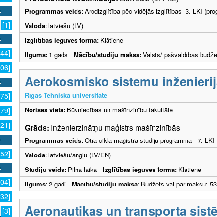
Programmas veids:
Arodizglītība pēc vidējās izglītības -3. LKI (p
[1]
Valoda:
latviešu (LV)
Izglītības ieguves forma:
Klātiene
744]
Ilgums:
1 gads
Mācību/studiju maksa:
Valsts/ pašvaldības budže
306]
Aerokosmisko sistēmu inženierij
Rīgas Tehniskā universitāte
475]
Norises vieta:
Būvniecības un mašīnzinību fakultāte
279]
221]
Grāds:
Inženierzinātņu maģistrs mašīnzinībās
Programmas veids:
Otrā cikla maģistra studiju programma - 7. LK
752]
Valoda:
latviešu/angļu (LV/EN)
Studiju veids:
Pilna laika
Izglītības ieguves forma:
Klātiene
204]
Ilgums:
2 gadi
Mācību/studiju maksa:
Budžets vai par maksu: 53
[32]
Aeronautikas un transporta sistē
[3]