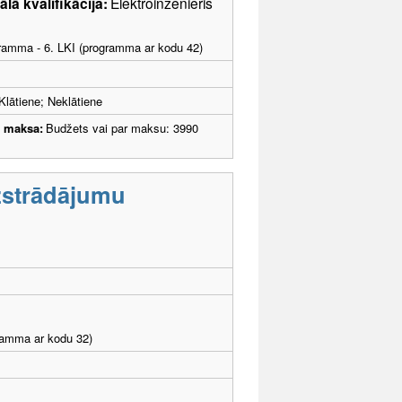
lā kvalifikācija:
Elektroinženieris
ogramma - 6. LKI (programma ar kodu 42)
Klātiene; Neklātiene
u maksa:
Budžets vai par maksu: 3990
zstrādājumu
gramma ar kodu 32)