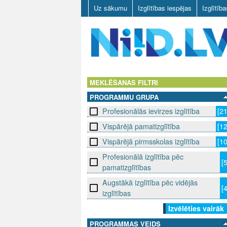
Uz sākumu
Izglītības iespējas
Izglītīb
N
I
MEKLĒŠANAS FILTRI
PROGRAMMU GRUPA
I
Profesionālās ievirzes izglītība
[2
D
Vispārējā pamatizglītība
[1
.
Vispārējā pirmsskolas izglītība
[1
Profesionālā izglītība pēc
L
[
pamatizglītības
V
Augstākā izglītība pēc vidējās
[
izglītības
Izvēlēties vairāk
PROGRAMMAS VEIDS