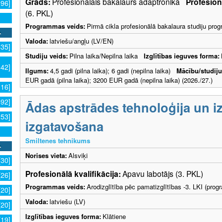
Grāds:
Profesionālais bakalaurs adaptronikā
Profesionā
196]
(6. PKL)
Programmas veids:
Pirmā cikla profesionālā bakalaura studiju pr
Valoda:
latviešu/angļu (LV/EN)
635]
Studiju veids:
Pilna laika/Nepilna laika
Izglītības ieguves forma:
142]
Ilgums:
4,5 gadi (pilna laika); 6 gadi (nepilna laika)
Mācību/studij
EUR gadā (pilna laika); 3200 EUR gadā (nepilna laika) (2026./27.)
116]
692]
Ādas apstrādes tehnoloģija un i
253]
izgatavošana
Smiltenes tehnikums
Norises vieta:
Alsviķi
[30]
Profesionālā kvalifikācija:
Apavu labotājs (3. PKL)
[26]
Programmas veids:
Arodizglītība pēc pamatizglītības -3. LKI (pro
[20]
Valoda:
latviešu (LV)
[20]
Izglītības ieguves forma:
Klātiene
[19]