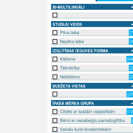
BI-MULTILINGĀLI
STUDIJU VEIDS
Pilna laika
[
Nepilna laika
[
IZGLĪTĪBAS IEGUVES FORMA
Klātiene
[6
Tālmācība
[
Neklātiene
[
BUDŽETA VIETAS
[3
ĪPAŠĀ MĒRĶA GRUPA
Cilvēki ar īpašām vajadzībām
[1
Bērni ar nepabeigtu pamatizglītību
Valodu kursi ārvalstniekiem