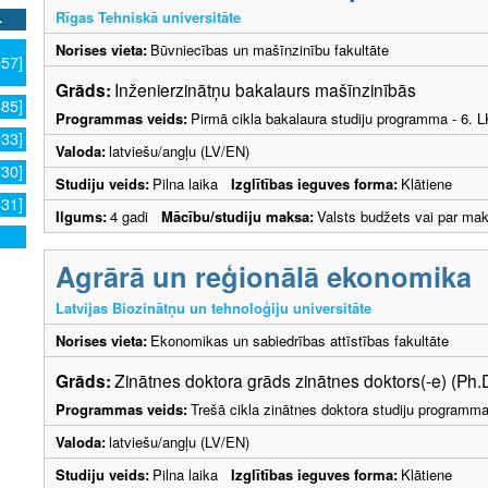
Rīgas Tehniskā universitāte
Norises vieta:
Būvniecības un mašīnzinību fakultāte
957]
Grāds:
Inženierzinātņu bakalaurs mašīnzinībās
885]
Programmas veids:
Pirmā cikla bakalaura studiju programma - 6. 
933]
Valoda:
latviešu/angļu (LV/EN)
730]
Studiju veids:
Pilna laika
Izglītības ieguves forma:
Klātiene
631]
Ilgums:
4 gadi
Mācību/studiju maksa:
Valsts budžets vai par ma
Agrārā un reģionālā ekonomika
Latvijas Biozinātņu un tehnoloģiju universitāte
Norises vieta:
Ekonomikas un sabiedrības attīstības fakultāte
Grāds:
Zinātnes doktora grāds zinātnes doktors(-e) (Ph.
Programmas veids:
Trešā cikla zinātnes doktora studiju programm
Valoda:
latviešu/angļu (LV/EN)
Studiju veids:
Pilna laika
Izglītības ieguves forma:
Klātiene