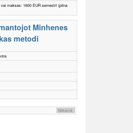
 vai maksas: 1600 EUR semestrī (pilna
izmantojot Minhenes
ikas metodi
ntrs
Nākamā