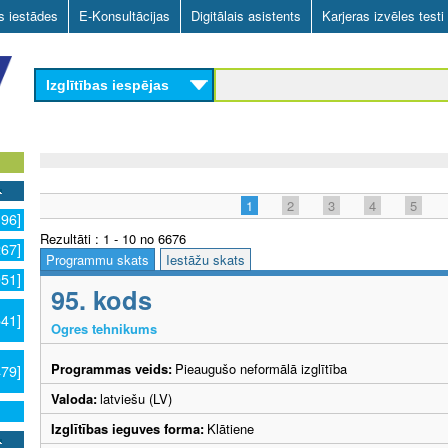
Skip
as iestādes
E-Konsultācijas
Digitālais asistents
Karjeras izvēles testi
to
main
Izglītības iespējas
content
1
2
3
4
5
196]
Rezultāti : 1 - 10 no 6676
267]
Programmu skats
Iestāžu skats
051]
95. kods
541]
Ogres tehnikums
Programmas veids:
Pieaugušo neformālā izglītība
479]
Valoda:
latviešu (LV)
Izglītības ieguves forma:
Klātiene