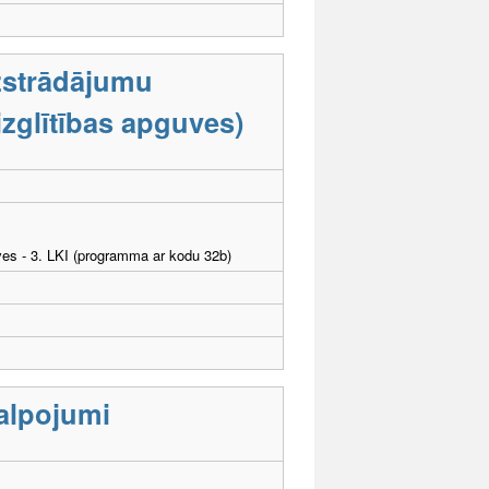
zstrādājumu
zglītības apguves)
ves - 3. LKI (programma ar kodu 32b)
kalpojumi