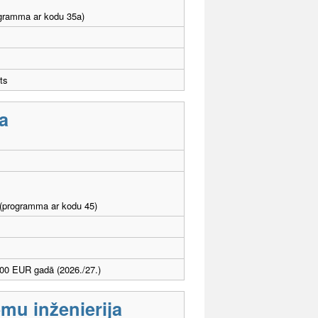
rogramma ar kodu 35a)
ts
a
I (programma ar kodu 45)
00 EUR gadā (2026./27.)
mu inženierija