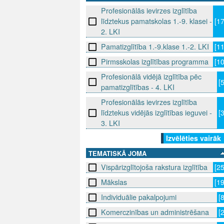
Profesionālās ievirzes izglītība
līdztekus pamatskolas 1.-9. klasei -
[1
2. LKI
Pamatizglītība 1.-9.klase 1.-2. LKI
[1
Pirmsskolas izglītības programma
[1
Profesionālā vidējā izglītība pēc
[
pamatizglītības - 4. LKI
Profesionālās ievirzes izglītība
līdztekus vidējās izglītības ieguvei -
[
3. LKI
Izvēlēties vairāk
TEMATISKĀ JOMA
Vispārizglītojoša rakstura izglītība
[2
Mākslas
[1
Individuālie pakalpojumi
[
Komerczinības un administrēšana
[