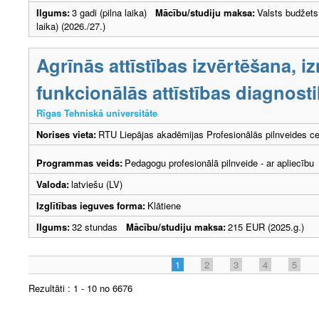
Ilgums:
3 gadi (pilna laika)
Mācību/studiju maksa:
Valsts budžets
laika) (2026./27.)
Agrīnās attīstības izvērtēšana, 
funkcionālās attīstības diagnost
Rīgas Tehniskā universitāte
Norises vieta:
RTU Liepājas akadēmijas Profesionālās pilnveides ce
Programmas veids:
Pedagogu profesionālā pilnveide - ar apliecību
Valoda:
latviešu (LV)
Izglītības ieguves forma:
Klātiene
Ilgums:
32 stundas
Mācību/studiju maksa:
215 EUR (2025.g.)
1
2
3
4
5
Rezultāti : 1 - 10 no 6676