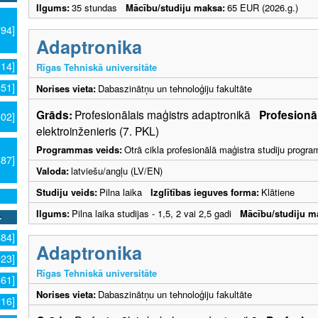
Ilgums:
35 stundas
Mācību/studiju maksa:
65 EUR (2026.g.)
794]
Adaptronika
114]
Rīgas Tehniskā universitāte
051]
Norises vieta:
Dabaszinātņu un tehnoloģiju fakultāte
Grāds:
Profesionālais maģistrs adaptronikā
Profesionāl
502]
elektroinženieris (7. PKL)
Programmas veids:
Otrā cikla profesionālā maģistra studiju progr
387]
Valoda:
latviešu/angļu (LV/EN)
Studiju veids:
Pilna laika
Izglītības ieguves forma:
Klātiene
Ilgums:
Pilna laika studijas - 1,5, 2 vai 2,5 gadi
Mācību/studiju m
584]
Adaptronika
923]
Rīgas Tehniskā universitāte
861]
Norises vieta:
Dabaszinātņu un tehnoloģiju fakultāte
216]