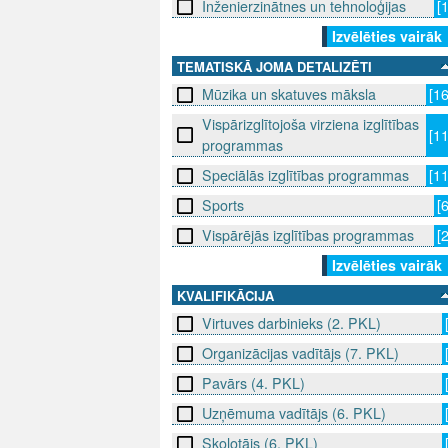
Inženierzinātnes un tehnoloģijas
[
Izvēlēties vairāk
TEMATISKĀ JOMA DETALIZĒTI
Mūzika un skatuves māksla
[1
Vispārizglītojoša virziena izglītības
[1
programmas
Speciālās izglītības programmas
[1
Sports
[
Vispārējās izglītības programmas
[
Izvēlēties vairāk
KVALIFIKĀCIJA
Virtuves darbinieks (2. PKL)
Organizācijas vadītājs (7. PKL)
Pavārs (4. PKL)
Uzņēmuma vadītājs (6. PKL)
Skolotājs (6. PKL)