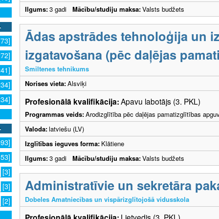
Ilgums:
3 gadi
Mācību/studiju maksa:
Valsts budžets
Ādas apstrādes tehnoloģija un i
773]
izgatavošana (pēc daļējas pamati
272]
Smiltenes tehnikums
241]
Norises vieta:
Alsviķi
234]
234]
Profesionālā kvalifikācija:
Apavu labotājs (3. PKL)
Programmas veids:
Arodizglītība pēc daļējas pamatizglītības apgu
Valoda:
latviešu (LV)
593]
Izglītības ieguves forma:
Klātiene
353]
Ilgums:
3 gadi
Mācību/studiju maksa:
Valsts budžets
[3]
Administratīvie un sekretāra pa
[3]
Dobeles Amatniecības un vispārizglītojošā vidusskola
[2]
Profesionālā kvalifikācija:
Lietvedis (3. PKL)