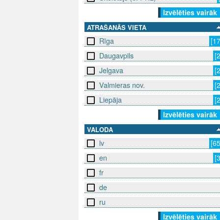
Izvēlēties vairāk
ATRAŠANĀS VIETA
Rīga
[1
Daugavpils
[
Jelgava
[
Valmieras nov.
[
Liepāja
[
Izvēlēties vairāk
VALODA
lv
[6
en
[
fr
de
ru
Izvēlēties vairāk