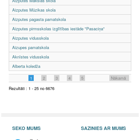
Aizputes Mākslas skola
Aizputes Mūzikas skola
Aizputes pagasta pamatskola
Aizputes pirmsskolas izglītības iestāde "Pasaciņa"
Aizputes vidusskola
Aizupes pamatskola
Aknīstes vidusskola
Alberta koledža
1
2
3
4
5
Nākamā
Rezultāti : 1 - 25 no 6676
SEKO MUMS
SAZINIES AR MUMS