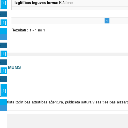
Izglītības ieguves forma:
Klātiene
[1]
1
[1]
Rezultāti : 1 - 1 no 1
[1]
S AR MUMS
[1]
v
[1]
5 Valsts izglītības attīstības aģentūra, publicētā satura visas tiesības aizsar