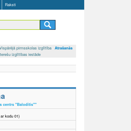
Raksti
Vispārējā pirmsskolas izglītība
Atrašanās
terešu izglītības iestāde
ma
s centrs "Balodītis""
ar kodu 01)