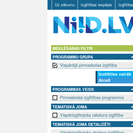
Uz sākumu
Izglītības iespējas
Izglītīb
N
I
MEKLĒŠANAS FILTRI
PROGRAMMU GRUPA
I
Vispārējā pirmsskolas izglītība
D
Izvēlēties vairāk
Atcelt
.
PROGRAMMAS VEIDS
L
Pirmsskolas izglītības programma
V
TEMATISKĀ JOMA
Vispārizglītojoša rakstura izglītība
TEMATISKĀ JOMA DETALIZĒTI
Vispārizglītojoša virziena izglītības