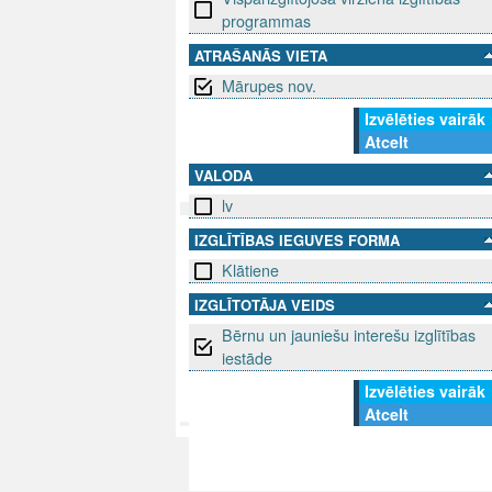
programmas
ATRAŠANĀS VIETA
Mārupes nov.
Izvēlēties vairāk
Atcelt
VALODA
lv
IZGLĪTĪBAS IEGUVES FORMA
SEKO MUMS
SAZINIE
Klātiene
info@niid.l
IZGLĪTOTĀJA VEIDS
Bērnu un jauniešu interešu izglītības
iestāde
Izvēlēties vairāk
© 202
Atcelt