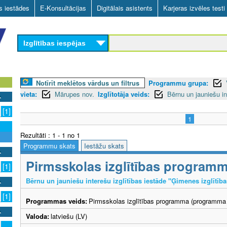
Skip
as iestādes
E-Konsultācijas
Digitālais asistents
Karjeras izvēles testi
to
main
Izglītības iespējas
content
Notīrīt meklētos vārdus un filtrus
Programmu grupa:
vieta:
Mārupes nov.
Izglītotāja veids:
Bērnu un jauniešu in
[1]
1
Rezultāti : 1 - 1 no 1
Programmu skats
Iestāžu skats
Pirmsskolas izglītības program
[1]
Bērnu un jauniešu interešu izglītības iestāde "Ģimenes izglītība
[1]
Programmas veids:
Pirmsskolas izglītības programma (programma 
Valoda:
latviešu (LV)