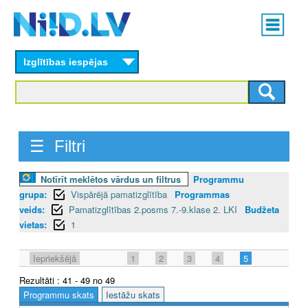
Skip
Main
to
menu
N
main
content
Izglītības iespējas
I
I
D
☰ Filtri
.
L
Notīrīt meklētos vārdus un filtrus
Programmu
grupa:
Vispārējā pamatizglītība
Programmas
V
veids:
Pamatizglītības 2.posms 7.-9.klase 2. LKI
Budžeta
vietas:
1
Iepriekšējā
1
2
3
4
5
Rezultāti : 41 - 49 no 49
Programmu skats
Iestāžu skats