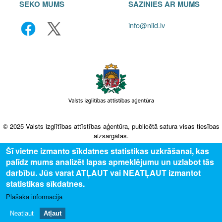
SEKO MUMS
SAZINIES AR MUMS
info@niid.lv
© 2025 Valsts izglītības attīstības aģentūra, publicētā satura visas tiesības
aizsargātas.
Šī vietne izmanto sīkdatnes statistikas uzkrāšanai, kas
palīdz mums analizēt lapas apmeklējumu un uzlabot tās
darbību. Jūs varat ATĻAUT vai NEATĻAUT izmantot
statistikas sīkdatnes.
Plašāka informācija
Neatļaut
Atļaut