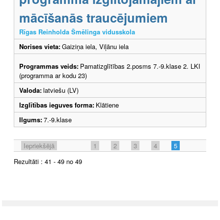
mācīšanās traucējumiem
Rīgas Reinholda Šmēlinga vidusskola
Norises vieta:
Gaiziņa iela, Viļānu iela
Programmas veids:
Pamatizglītības 2.posms 7.-9.klase 2. LKI
(programma ar kodu 23)
Valoda:
latviešu (LV)
Izglītības ieguves forma:
Klātiene
Ilgums:
7.-9.klase
Iepriekšējā
1
2
3
4
5
Rezultāti : 41 - 49 no 49