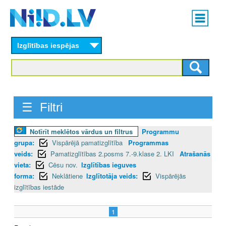
Skip
Main
to
menu
N
main
content
Izglītības iespējas
I
I
D
☰ Filtri
.
L
Notīrīt meklētos vārdus un filtrus
Programmu
grupa:
Vispārējā pamatizglītība
Programmas
V
veids:
Pamatizglītības 2.posms 7.-9.klase 2. LKI
Atrašanās
vieta:
Cēsu nov.
Izglītības ieguves
forma:
Neklātiene
Izglītotāja veids:
Vispārējās
izglītības iestāde
1