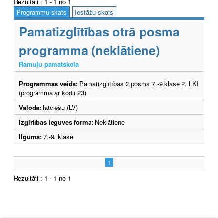
Rezultāti : 1 - 1 no 1
Programmu skats
Iestāžu skats
Pamatizglītības otrā posma
programma (neklātiene)
Rāmuļu pamatskola
Programmas veids:
Pamatizglītības 2.posms 7.-9.klase 2. LKI
(programma ar kodu 23)
Valoda:
latviešu (LV)
Izglītības ieguves forma:
Neklātiene
Ilgums:
7.-9. klase
1
Rezultāti : 1 - 1 no 1