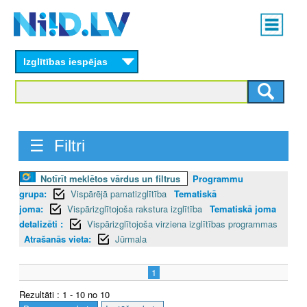
Skip
Main
to
menu
N
main
content
Izglītības iespējas
I
I
D
☰ Filtri
.
L
Notīrīt meklētos vārdus un filtrus
Programmu
grupa:
Vispārējā pamatizglītība
Tematiskā
V
joma:
Vispārizglītojoša rakstura izglītība
Tematiskā joma
detalizēti :
Vispārizglītojoša virziena izglītības programmas
Atrašanās vieta:
Jūrmala
1
Rezultāti : 1 - 10 no 10