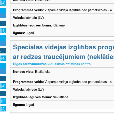
[4]
Programmas veids:
Vispārējā vidējā izglītība pēc pamatskolas - 4
Valoda:
latviešu (LV)
Izglītības ieguves forma:
Klātiene
[4]
Ilgums:
3 gadi
Speciālās vidējās izglītības pro
ar redzes traucējumiem (neklātie
[4]
Rīgas Strazdumuižas vidusskola-attīstības centrs
Norises vieta:
Braila iela
Programmas veids:
Vispārējā vidējā izglītība pēc pamatskolas - 4
[4]
Valoda:
latviešu (LV)
Izglītības ieguves forma:
Neklātiene
[2]
Ilgums:
3 gadi
[2]