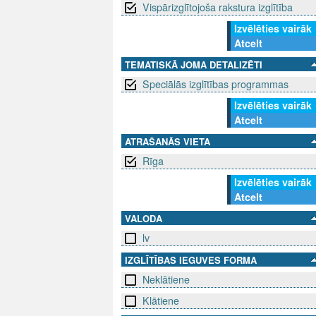
Vispārizglītojoša rakstura izglītība
Izvēlēties vairāk
Atcelt
TEMATISKĀ JOMA DETALIZĒTI
Speciālās izglītības programmas
Izvēlēties vairāk
Atcelt
ATRAŠANĀS VIETA
Rīga
Izvēlēties vairāk
Atcelt
VALODA
lv
IZGLĪTĪBAS IEGUVES FORMA
Neklātiene
Klātiene