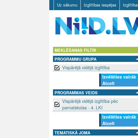
Uz sākumu
Izglītības iespējas
Izglītīb
N
I
MEKLĒŠANAS FILTRI
PROGRAMMU GRUPA
I
Vispārējā vidējā izglītība
D
Izvēlēties vairāk
Atcelt
.
PROGRAMMAS VEIDS
L
Vispārējā vidējā izglītība pēc
pamatskolas - 4. LKI
V
Izvēlēties vairāk
Atcelt
TEMATISKĀ JOMA