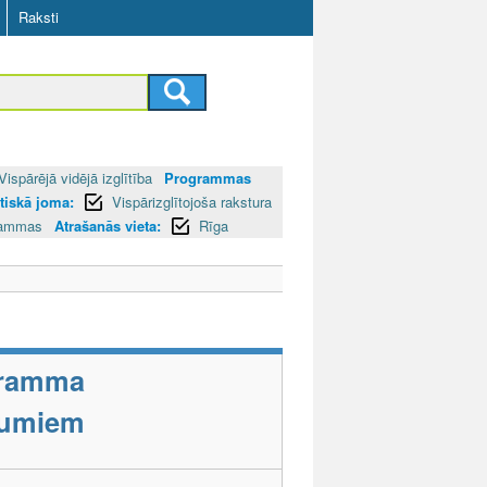
Raksti
Vispārējā vidējā izglītība
Programmas
tiskā joma:
Vispārizglītojoša rakstura
grammas
Atrašanās vieta:
Rīga
ogramma
ējumiem