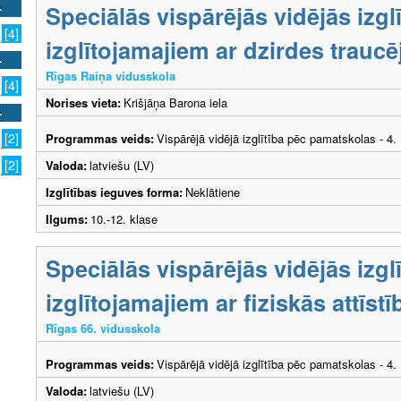
Speciālās vispārējās vidējās izg
[4]
izglītojamajiem ar dzirdes trauc
Rīgas Raiņa vidusskola
[4]
Norises vieta:
Krišjāņa Barona iela
[2]
Programmas veids:
Vispārējā vidējā izglītība pēc pamatskolas - 4
[2]
Valoda:
latviešu (LV)
Izglītības ieguves forma:
Neklātiene
Ilgums:
10.-12. klase
Speciālās vispārējās vidējās izg
izglītojamajiem ar fiziskās attīs
Rīgas 66. vidusskola
Programmas veids:
Vispārējā vidējā izglītība pēc pamatskolas - 4
Valoda:
latviešu (LV)