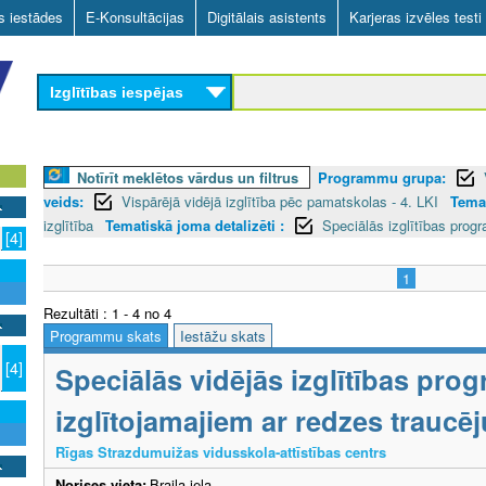
Skip
as iestādes
E-Konsultācijas
Digitālais asistents
Karjeras izvēles testi
to
main
Izglītības iespējas
content
Notīrīt meklētos vārdus un filtrus
Programmu grupa:
veids:
Vispārējā vidējā izglītība pēc pamatskolas - 4. LKI
Tema
izglītība
Tematiskā joma detalizēti :
Speciālās izglītības pro
[4]
1
Rezultāti : 1 - 4 no 4
Programmu skats
Iestāžu skats
[4]
Speciālās vidējās izglītības pr
izglītojamajiem ar redzes trauc
Rīgas Strazdumuižas vidusskola-attīstības centrs
Norises vieta:
Braila iela