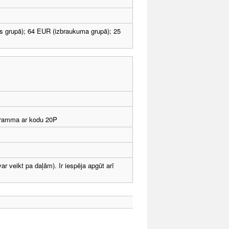
s grupā); 64 EUR (izbraukuma grupā); 25
rogramma ar kodu 20P
 veikt pa daļām). Ir iespēja apgūt arī