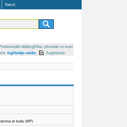
Raksti
Profesionālā tālākizglītība, pilnveide un kursi
iene
Izglītotāja veids:
Augstskola
ogramma ar kodu 30P)