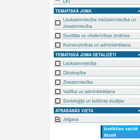
LKI
TEMATISKĀ JOMA
Lauksaimniecība mežsaimniecība un
zivsaimniecība
Sociālās un cilvēkrīcības zinātnes
Komerczinības un administrēšana
TEMATISKĀ JOMA DETALIZĒTI
Lauksaimniecība
Dārzkopība
Zivsaimniecība
Vadība un administrēšana
Socioloģija un kultūras studijas
ATRAŠANĀS VIETA
Jelgava
Izvēlēties vairāk
Atcelt