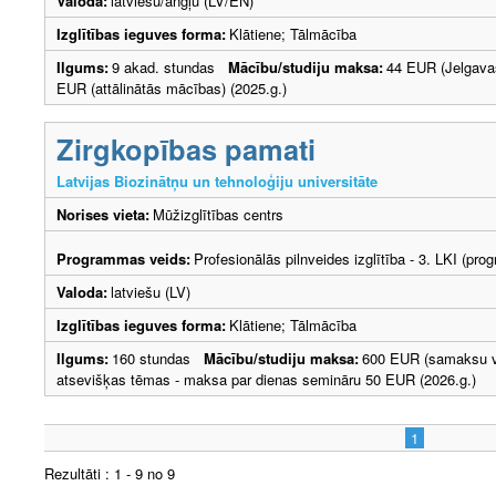
Valoda:
latviešu/angļu (LV/EN)
Izglītības ieguves forma:
Klātiene; Tālmācība
Ilgums:
9 akad. stundas
Mācību/studiju maksa:
44 EUR (Jelgava
EUR (attālinātās mācības) (2025.g.)
Zirgkopības pamati
Latvijas Biozinātņu un tehnoloģiju universitāte
Norises vieta:
Mūžizglītības centrs
Programmas veids:
Profesionālās pilnveides izglītība - 3. LKI (p
Valoda:
latviešu (LV)
Izglītības ieguves forma:
Klātiene; Tālmācība
Ilgums:
160 stundas
Mācību/studiju maksa:
600 EUR (samaksu var
atsevišķas tēmas - maksa par dienas semināru 50 EUR (2026.g.)
1
Rezultāti : 1 - 9 no 9