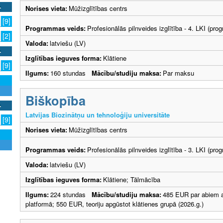
Norises vieta:
Mūžizglītības centrs
[9]
Programmas veids:
Profesionālās pilnveides izglītība - 4. LKI (pr
[2]
Valoda:
latviešu (LV)
Izglītības ieguves forma:
Klātiene
[9]
Ilgums:
160 stundas
Mācību/studiju maksa:
Par maksu
Biškopība
Latvijas Biozinātņu un tehnoloģiju universitāte
[9]
Norises vieta:
Mūžizglītības centrs
Programmas veids:
Profesionālās pilnveides izglītība - 3. LKI (p
Valoda:
latviešu (LV)
Izglītības ieguves forma:
Klātiene; Tālmācība
Ilgums:
224 stundas
Mācību/studiju maksa:
485 EUR par abiem a
platformā; 550 EUR, teoriju apgūstot klātienes grupā (2026.g.)