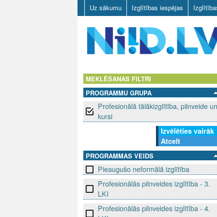
Uz sākumu
Izglītības iespējas
Izglītīb
N
I
MEKLĒŠANAS FILTRI
PROGRAMMU GRUPA
I
Profesionālā tālākizglītība, pilnveide u
D
kursi
Izvēlēties vairāk
.
Atcelt
L
PROGRAMMAS VEIDS
Pieaugušo neformālā izglītība
V
Profesionālās pilnveides izglītība - 3.
LKI
Profesionālās pilnveides izglītība - 4.