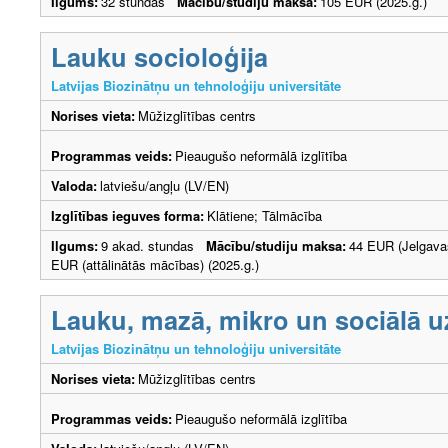
Ilgums:
32 stundas
Mācību/studiju maksa:
105 EUR (2025.g.)
Lauku socioloģija
Latvijas Biozinātņu un tehnoloģiju universitāte
Norises vieta:
Mūžizglītības centrs
Programmas veids:
Pieaugušo neformālā izglītība
Valoda:
latviešu/angļu (LV/EN)
Izglītības ieguves forma:
Klātiene; Tālmācība
Ilgums:
9 akad. stundas
Mācību/studiju maksa:
44 EUR (Jelgava
EUR (attālinātās mācības) (2025.g.)
Lauku, mazā, mikro un sociālā 
Latvijas Biozinātņu un tehnoloģiju universitāte
Norises vieta:
Mūžizglītības centrs
Programmas veids:
Pieaugušo neformālā izglītība