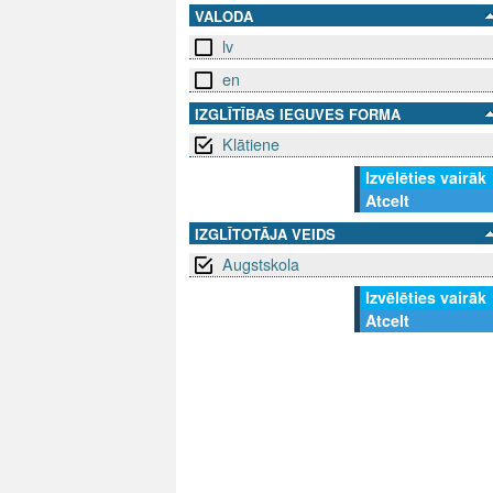
VALODA
lv
en
IZGLĪTĪBAS IEGUVES FORMA
Klātiene
Izvēlēties vairāk
Atcelt
IZGLĪTOTĀJA VEIDS
Augstskola
Izvēlēties vairāk
Atcelt