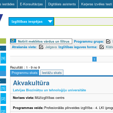
Skip
as iestādes
E-Konsultācijas
Digitālais asistents
Karjeras izvēles testi
to
main
Izglītības iespējas
content
Notīrīt meklētos vārdus un filtrus
Programmu grupa:
Atrašanās vieta:
Jelgava
Izglītības ieguves forma:
Klāt
n
[9]
1
Rezultāti : 1 - 9 no 9
Programmu skats
Iestāžu skats
Akvakultūra
[5]
Latvijas Biozinātņu un tehnoloģiju universitāte
Norises vieta:
Mūžizglītības centrs
[2]
Programmas veids:
Profesionālās pilnveides izglītība - 4. LKI (pr
[2]