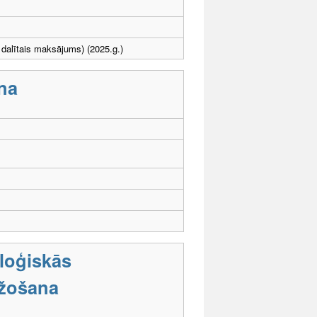
dalītais maksājums) (2025.g.)
na
oloģiskās
ažošana