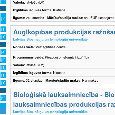
Valoda:
latviešu (LV)
Izglītības ieguves forma:
Klātiene
Ilgums:
240 stundas
Mācību/studiju maksa:
850 EUR (iespējams 
[7]
[1]
Augļkopības produkcijas ražoša
[1]
Latvijas Biozinātņu un tehnoloģiju universitāte
Norises vieta:
Mūžizglītības centrs
[4]
Programmas veids:
Pieaugušo neformālā izglītība
[2]
Valoda:
latviešu (LV)
[1]
Izglītības ieguves forma:
Klātiene
[1]
Ilgums:
32 stundas
Mācību/studiju maksa:
Par maksu
[1]
Bioloģiskā lauksaimniecība - Bi
[9]
lauksaimniecības produkcijas r
Latvijas Biozinātņu un tehnoloģiju universitāte