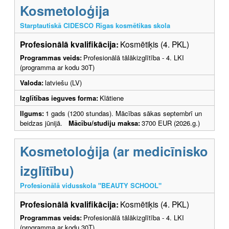
Kosmetoloģija
Starptautiskā CIDESCO Rīgas kosmētikas skola
Profesionālā kvalifikācija:
Kosmētiķis (4. PKL)
Programmas veids:
Profesionālā tālākizglītība - 4. LKI
(programma ar kodu 30T)
Valoda:
latviešu (LV)
Izglītības ieguves forma:
Klātiene
Ilgums:
1 gads (1200 stundas). Mācības sākas septembrī un
beidzas jūnijā.
Mācību/studiju maksa:
3700 EUR (2026.g.)
Kosmetoloģija (ar medicīnisko
izglītību)
Profesionālā vidusskola "BEAUTY SCHOOL"
Profesionālā kvalifikācija:
Kosmētiķis (4. PKL)
Programmas veids:
Profesionālā tālākizglītība - 4. LKI
(programma ar kodu 30T)