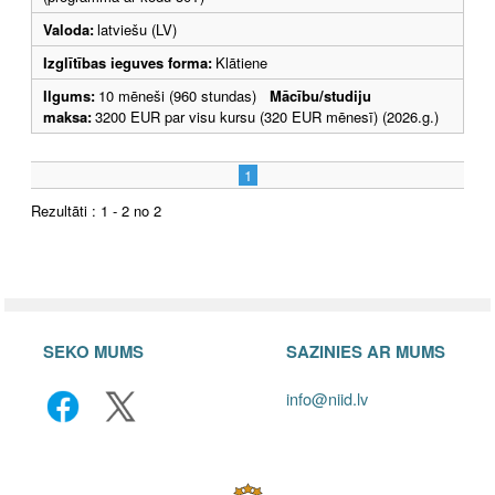
Valoda:
latviešu (LV)
Izglītības ieguves forma:
Klātiene
Ilgums:
10 mēneši (960 stundas)
Mācību/studiju
maksa:
3200 EUR par visu kursu (320 EUR mēnesī) (2026.g.)
1
Rezultāti : 1 - 2 no 2
SEKO MUMS
SAZINIES AR MUMS
info@niid.lv