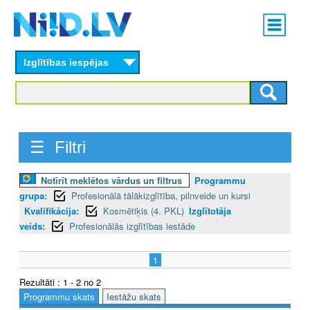
Skip
Main
to
menu
N
main
content
Izglītības iespējas
I
I
D
☰ Filtri
.
L
Notīrīt meklētos vārdus un filtrus
Programmu
grupa:
Profesionālā tālākizglītība, pilnveide un kursi
V
Kvalifikācija:
Kosmētiķis (4. PKL)
Izglītotāja
veids:
Profesionālās izglītības iestāde
1
Rezultāti : 1 - 2 no 2
Programmu skats
Iestāžu skats