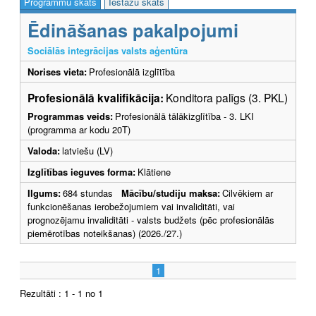
Programmu skats
Iestāžu skats
Ēdināšanas pakalpojumi
Sociālās integrācijas valsts aģentūra
Norises vieta:
Profesionālā izglītība
Profesionālā kvalifikācija:
Konditora palīgs (3. PKL)
Programmas veids:
Profesionālā tālākizglītība - 3. LKI
(programma ar kodu 20T)
Valoda:
latviešu (LV)
Izglītības ieguves forma:
Klātiene
Ilgums:
684 stundas
Mācību/studiju maksa:
Cilvēkiem ar
funkcionēšanas ierobežojumiem vai invaliditāti, vai
prognozējamu invaliditāti - valsts budžets (pēc profesionālās
piemērotības noteikšanas) (2026./27.)
1
Rezultāti : 1 - 1 no 1