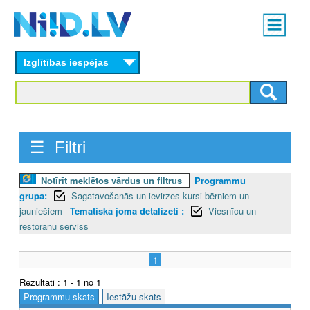
Skip
Main
to
menu
N
main
content
Izglītības iespējas
I
I
D
☰ Filtri
.
L
Notīrīt meklētos vārdus un filtrus
Programmu
grupa:
Sagatavošanās un ievirzes kursi bērniem un
V
jauniešiem
Tematiskā joma detalizēti :
Viesnīcu un
restorānu serviss
1
Rezultāti : 1 - 1 no 1
Programmu skats
Iestāžu skats