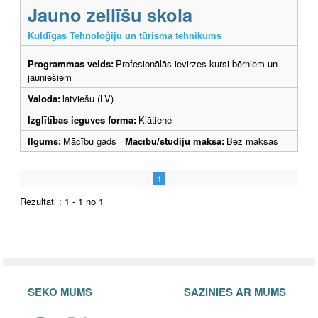
Jauno zellīšu skola
Kuldīgas Tehnoloģiju un tūrisma tehnikums
Programmas veids:
Profesionālās ievirzes kursi bērniem un
jauniešiem
Valoda:
latviešu (LV)
Izglītības ieguves forma:
Klātiene
Ilgums:
Mācību gads
Mācību/studiju maksa:
Bez maksas
1
Rezultāti : 1 - 1 no 1
SEKO MUMS
SAZINIES AR MUMS