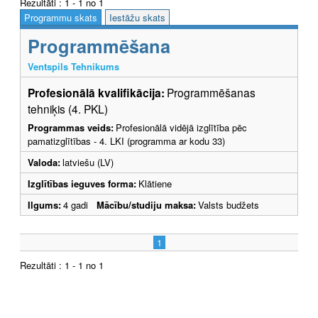
Rezultāti : 1 - 1 no 1
Programmu skats
Iestāžu skats
Programmēšana
Ventspils Tehnikums
Profesionālā kvalifikācija:
Programmēšanas
tehniķis (4. PKL)
Programmas veids:
Profesionālā vidējā izglītība pēc
pamatizglītības - 4. LKI (programma ar kodu 33)
Valoda:
latviešu (LV)
Izglītības ieguves forma:
Klātiene
Ilgums:
4 gadi
Mācību/studiju maksa:
Valsts budžets
1
Rezultāti : 1 - 1 no 1