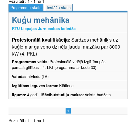
Rezultāti : 1 - 1 no 1
Programmu skats
Iestāžu skats
Kuģu mehānika
RTU Liepājas Jūrniecības koledža
Profesionālā kvalifikācija:
Sardzes mehāniķis uz
kuģiem ar galveno dzinēju jaudu, mazāku par 3000
kW (4. PKL)
Programmas veids:
Profesionālā vidējā izglītība pēc
pamatizglītības - 4. LKI (programma ar kodu 33)
Valoda:
latviešu (LV)
Izglītības ieguves forma:
Klātiene
Ilgums:
4 gadi
Mācību/studiju maksa:
Valsts budžets
1
Rezultāti : 1 - 1 no 1