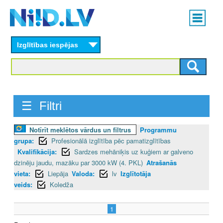
Skip
Main
to
menu
N
main
content
Izglītības iespējas
I
I
D
☰ Filtri
.
L
Notīrīt meklētos vārdus un filtrus
Programmu
grupa:
Profesionālā izglītība pēc pamatizglītības
V
Kvalifikācija:
Sardzes mehāniķis uz kuģiem ar galveno
dzinēju jaudu, mazāku par 3000 kW (4. PKL)
Atrašanās
vieta:
Liepāja
Valoda:
lv
Izglītotāja
veids:
Koledža
1