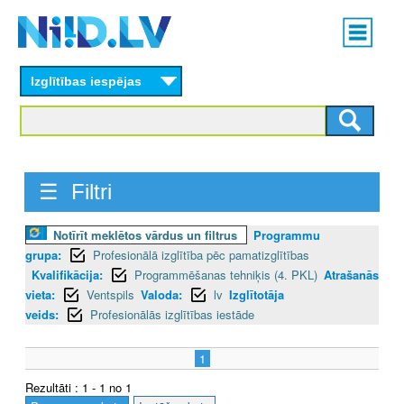
Skip
Main
to
menu
N
main
content
Izglītības iespējas
I
I
D
☰ Filtri
.
L
Notīrīt meklētos vārdus un filtrus
Programmu
grupa:
Profesionālā izglītība pēc pamatizglītības
V
Kvalifikācija:
Programmēšanas tehniķis (4. PKL)
Atrašanās
vieta:
Ventspils
Valoda:
lv
Izglītotāja
veids:
Profesionālās izglītības iestāde
1
Rezultāti : 1 - 1 no 1