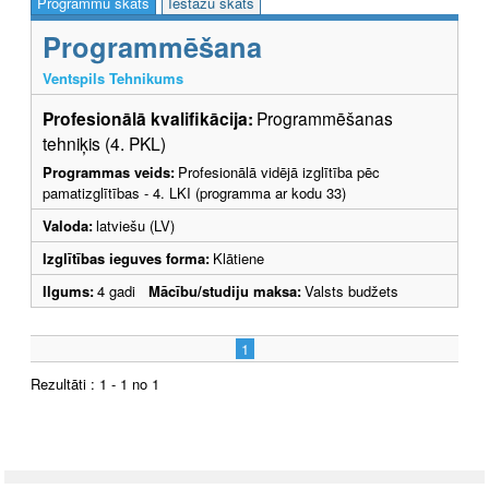
Programmu skats
Iestāžu skats
Programmēšana
Ventspils Tehnikums
Profesionālā kvalifikācija:
Programmēšanas
tehniķis (4. PKL)
Programmas veids:
Profesionālā vidējā izglītība pēc
pamatizglītības - 4. LKI (programma ar kodu 33)
Valoda:
latviešu (LV)
Izglītības ieguves forma:
Klātiene
Ilgums:
4 gadi
Mācību/studiju maksa:
Valsts budžets
1
Rezultāti : 1 - 1 no 1