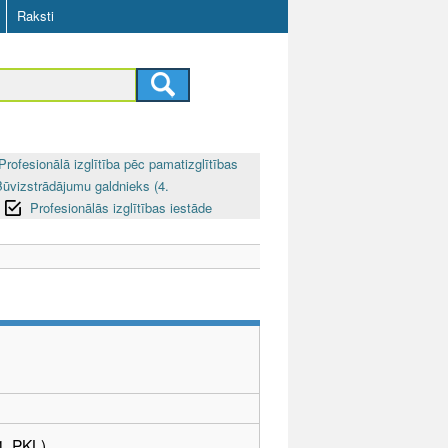
Raksti
Profesionālā izglītība pēc pamatizglītības
Būvizstrādājumu galdnieks (4.
Profesionālās izglītības iestāde
4. PKL)