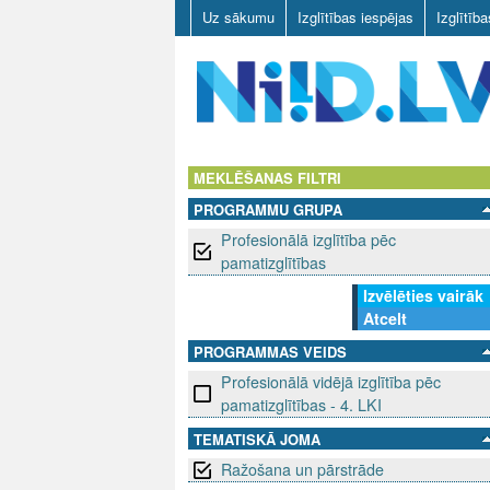
Uz sākumu
Izglītības iespējas
Izglītīb
N
I
MEKLĒŠANAS FILTRI
PROGRAMMU GRUPA
I
Profesionālā izglītība pēc
D
pamatizglītības
Izvēlēties vairāk
.
Atcelt
L
PROGRAMMAS VEIDS
Profesionālā vidējā izglītība pēc
V
pamatizglītības - 4. LKI
TEMATISKĀ JOMA
Ražošana un pārstrāde