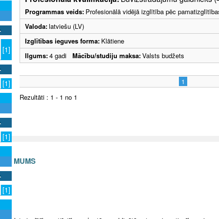
Programmas veids:
Profesionālā vidējā izglītība pēc pamatizglītīb
Valoda:
latviešu (LV)
Izglītības ieguves forma:
Klātiene
[1]
Ilgums:
4 gadi
Mācību/studiju maksa:
Valsts budžets
1
[1]
Rezultāti : 1 - 1 no 1
[1]
S AR MUMS
v
[1]