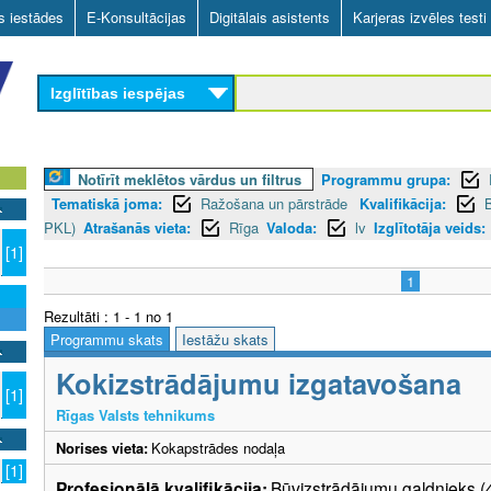
Skip
as iestādes
E-Konsultācijas
Digitālais asistents
Karjeras izvēles testi
to
main
Izglītības iespējas
content
Notīrīt meklētos vārdus un filtrus
Programmu grupa:
Tematiskā joma:
Ražošana un pārstrāde
Kvalifikācija:
PKL)
Atrašanās vieta:
Rīga
Valoda:
lv
Izglītotāja veids:
[1]
1
Rezultāti : 1 - 1 no 1
Programmu skats
Iestāžu skats
Kokizstrādājumu izgatavošana
[1]
Rīgas Valsts tehnikums
Norises vieta:
Kokapstrādes nodaļa
[1]
Profesionālā kvalifikācija:
Būvizstrādājumu galdnieks (