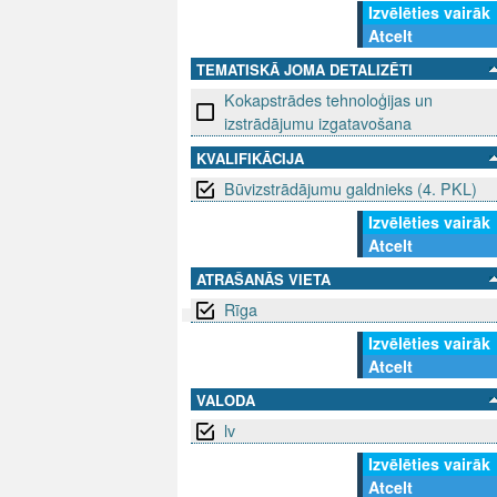
Izvēlēties vairāk
Atcelt
TEMATISKĀ JOMA DETALIZĒTI
Kokapstrādes tehnoloģijas un
izstrādājumu izgatavošana
KVALIFIKĀCIJA
Būvizstrādājumu galdnieks (4. PKL)
Izvēlēties vairāk
Atcelt
ATRAŠANĀS VIETA
Rīga
Izvēlēties vairāk
SEKO MUMS
SAZINIE
Atcelt
VALODA
info@niid.l
lv
Izvēlēties vairāk
Atcelt