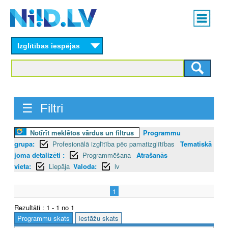
Skip
Main
to
menu
N
main
content
Izglītības iespējas
I
I
D
☰ Filtri
.
L
Notīrīt meklētos vārdus un filtrus
Programmu
grupa:
Profesionālā izglītība pēc pamatizglītības
Tematiskā
V
joma detalizēti :
Programmēšana
Atrašanās
vieta:
Liepāja
Valoda:
lv
1
Rezultāti : 1 - 1 no 1
Programmu skats
Iestāžu skats