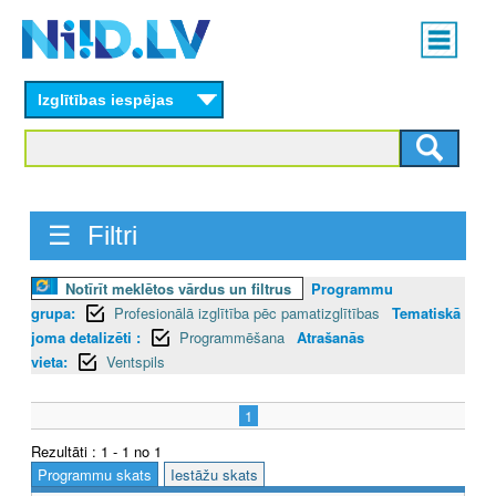
Skip
Main
to
menu
N
main
content
Izglītības iespējas
I
I
D
☰ Filtri
.
L
Notīrīt meklētos vārdus un filtrus
Programmu
grupa:
Profesionālā izglītība pēc pamatizglītības
Tematiskā
V
joma detalizēti :
Programmēšana
Atrašanās
vieta:
Ventspils
1
Rezultāti : 1 - 1 no 1
Programmu skats
Iestāžu skats