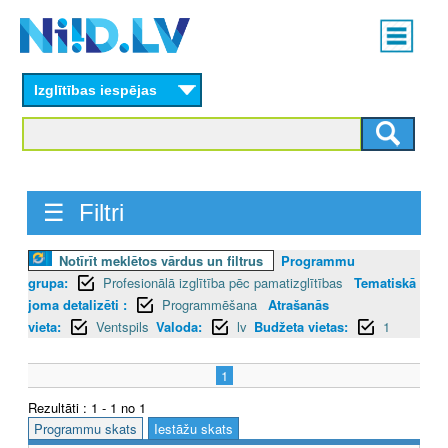
Skip
Main
to
menu
N
main
content
Izglītības iespējas
I
I
D
☰ Filtri
.
L
Notīrīt meklētos vārdus un filtrus
Programmu
grupa:
Profesionālā izglītība pēc pamatizglītības
Tematiskā
V
joma detalizēti :
Programmēšana
Atrašanās
vieta:
Ventspils
Valoda:
lv
Budžeta vietas:
1
1
Rezultāti : 1 - 1 no 1
Programmu skats
Iestāžu skats