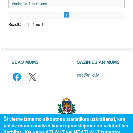
Ventspils Tehnikums
1
Rezultāti : 1 - 1 no 1
SEKO MUMS
SAZINIES AR MUMS
info@niid.lv
Šī vietne izmanto sīkdatnes statistikas uzkrāšanai, kas
palīdz mums analizēt lapas apmeklējumu un uzlabot tās
darbību. Jūs varat ATĻAUT vai NEATĻAUT izmantot