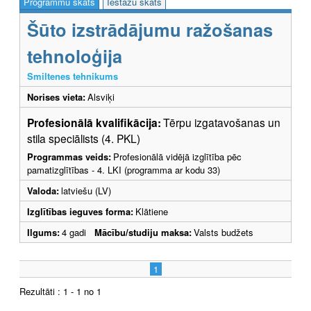
Programmu skats
Iestāžu skats
Šūto izstrādājumu ražošanas
tehnoloģija
Smiltenes tehnikums
Norises vieta:
Alsviķi
Profesionālā kvalifikācija:
Tērpu izgatavošanas un
stila speciālists (4. PKL)
Programmas veids:
Profesionālā vidējā izglītība pēc
pamatizglītības - 4. LKI (programma ar kodu 33)
Valoda:
latviešu (LV)
Izglītības ieguves forma:
Klātiene
Ilgums:
4 gadi
Mācību/studiju maksa:
Valsts budžets
1
Rezultāti : 1 - 1 no 1