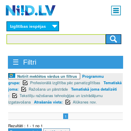
Skip
Main
to
menu
N
main
content
Izglītības iespējas
I
I
D
☰ Filtri
.
L
Notīrīt meklētos vārdus un filtrus
Programmu
grupa:
Profesionālā izglītība pēc pamatizglītības
Tematiskā
V
joma:
Ražošana un pārstrāde
Tematiskā joma detalizēti
:
Tekstiliju ražošanas tehnoloģijas un izstrādājumu
izgatavošana
Atrašanās vieta:
Alūksnes nov.
1
Rezultāti : 1 - 1 no 1