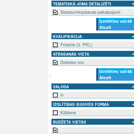
TEMATISKĀ JOMA DETALIZĒTI
Skaistumkopšanas pakalpojumi
Izvēlēties vairāk
Atcelt
KVALIFIKĀCIJA
Frizieris (3. PKL)
ATRAŠANĀS VIETA
Dobeles nov.
Izvēlēties vairāk
Atcelt
VALODA
SEKO MUMS
SAZINIE
lv
info@niid.l
IZGLĪTĪBAS IEGUVES FORMA
Klātiene
BUDŽETA VIETAS
© 202