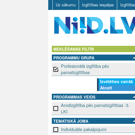
Uz sākumu
Izglītības iespējas
Izglītīb
N
I
MEKLĒŠANAS FILTRI
PROGRAMMU GRUPA
I
Profesionālā izglītība pēc
D
pamatizglītības
Izvēlēties vairāk
.
Atcelt
L
PROGRAMMAS VEIDS
Arodizglītība pēc pamatizglītības -3.
V
LKI
TEMATISKĀ JOMA
Individuālie pakalpojumi