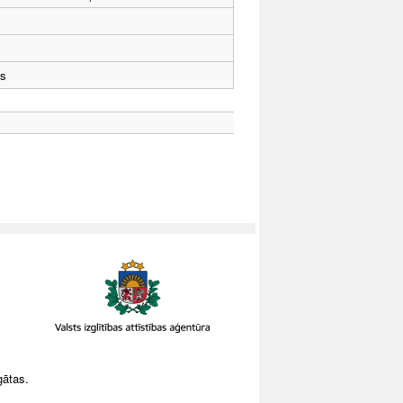
ts
gātas.