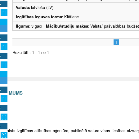
Valoda:
latviešu (LV)
[1]
Izglītības ieguves forma:
Klātiene
Ilgums:
3 gadi
Mācību/studiju maksa:
Valsts/ pašvaldības budže
1
[1]
Rezultāti : 1 - 1 no 1
[1]
S AR MUMS
[1]
v
[1]
5 Valsts izglītības attīstības aģentūra, publicētā satura visas tiesības aizsar
[1]