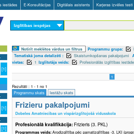
Skip
as iestādes
E-Konsultācijas
Digitālais asistents
Karjeras izvēles testi
to
main
Izglītības iespējas
content
Notīrīt meklētos vārdus un filtrus
Programmu grupa:
Tematiskā joma detalizēti :
Skaistumkopšanas pakalpojumi
vietas:
1
Izglītotāja veids:
Profesionālās izglītības iestāde
[1]
1
Rezultāti : 1 - 1 no 1
Programmu skats
Iestāžu skats
Frizieru pakalpojumi
[1]
Dobeles Amatniecības un vispārizglītojošā vidusskola
Profesionālā kvalifikācija:
Frizieris (3. PKL)
[1]
Programmas veids:
Arodizglītība pēc pamatizglītības -3. LKI (pro