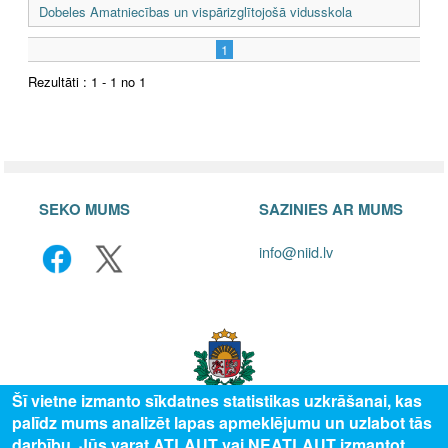
Dobeles Amatniecības un vispārizglītojošā vidusskola
1
Rezultāti : 1 - 1 no 1
SEKO MUMS
SAZINIES AR MUMS
info@niid.lv
Šī vietne izmanto sīkdatnes statistikas uzkrāšanai, kas
palīdz mums analizēt lapas apmeklējumu un uzlabot tās
darbību. Jūs varat ATĻAUT vai NEATĻAUT izmantot