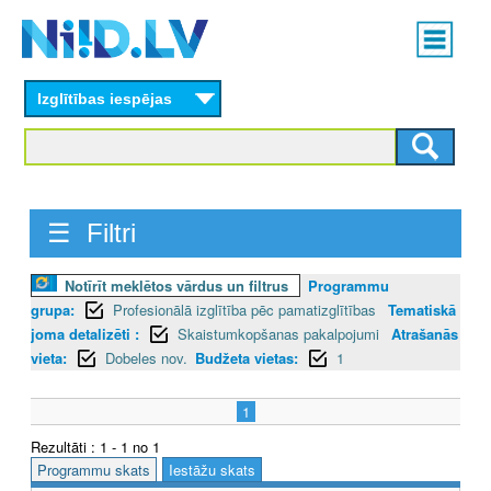
Skip
Main
to
menu
N
main
content
Izglītības iespējas
I
I
D
☰ Filtri
.
L
Notīrīt meklētos vārdus un filtrus
Programmu
grupa:
Profesionālā izglītība pēc pamatizglītības
Tematiskā
V
joma detalizēti :
Skaistumkopšanas pakalpojumi
Atrašanās
vieta:
Dobeles nov.
Budžeta vietas:
1
1
Rezultāti : 1 - 1 no 1
Programmu skats
Iestāžu skats