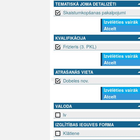
TEMATISKĀ JOMA DETALIZĒTI
Skaistumkopšanas pakalpojumi
Izvēlēties vairāk
Atcelt
KVALIFIKĀCIJA
Frizieris (3. PKL)
Izvēlēties vairāk
Atcelt
ATRAŠANĀS VIETA
Dobeles nov.
Izvēlēties vairāk
SEKO MUMS
SAZINIE
Atcelt
VALODA
info@niid.l
lv
IZGLĪTĪBAS IEGUVES FORMA
© 202
Klātiene