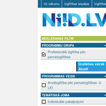
Uz sākumu
Izglītības iespējas
Izglītīb
N
I
MEKLĒŠANAS FILTRI
PROGRAMMU GRUPA
I
Profesionālā izglītība pēc
D
pamatizglītības
Izvēlēties vairāk
.
Atcelt
L
PROGRAMMAS VEIDS
Arodizglītība pēc pamatizglītības -3.
V
LKI
TEMATISKĀ JOMA
Individuālie pakalpojumi