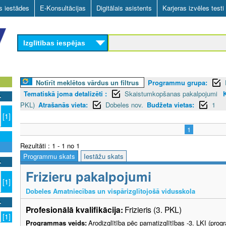
Skip
as iestādes
E-Konsultācijas
Digitālais asistents
Karjeras izvēles testi
to
main
Izglītības iespējas
content
Notīrīt meklētos vārdus un filtrus
Programmu grupa:
Tematiskā joma detalizēti :
Skaistumkopšanas pakalpojumi
K
PKL)
Atrašanās vieta:
Dobeles nov.
Budžeta vietas:
1
[1]
1
Rezultāti : 1 - 1 no 1
Programmu skats
Iestāžu skats
Frizieru pakalpojumi
[1]
Dobeles Amatniecības un vispārizglītojošā vidusskola
Profesionālā kvalifikācija:
Frizieris (3. PKL)
[1]
Programmas veids:
Arodizglītība pēc pamatizglītības -3. LKI (pro