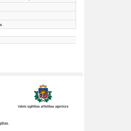
ts
gātas.