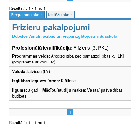
Rezultāti : 1 - 1 no 1
Programmu skats
Iestāžu skats
Frizieru pakalpojumi
Dobeles Amatniecības un vispārizglītojošā vidusskola
Profesionālā kvalifikācija:
Frizieris (3. PKL)
Programmas veids:
Arodizglītība pēc pamatizglītības -3. LKI
(programma ar kodu 32)
Valoda:
latviešu (LV)
Izglītības ieguves forma:
Klātiene
Ilgums:
3 gadi
Mācību/studiju maksa:
Valsts/ pašvaldības
budžets
1
Rezultāti : 1 - 1 no 1