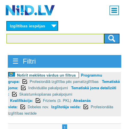
Skip
Main
to
menu
N
main
content
Izglītības iespējas
I
I
D
☰ Filtri
.
L
Notīrīt meklētos vārdus un filtrus
Programmu
grupa:
Profesionālā izglītība pēc pamatizglītības
Tematiskā
V
joma:
Individuālie pakalpojumi
Tematiskā joma detalizēti
:
Skaistumkopšanas pakalpojumi
Kvalifikācija:
Frizieris (3. PKL)
Atrašanās
vieta:
Dobeles nov.
Izglītotāja veids:
Profesionālās
izglītības iestāde
1