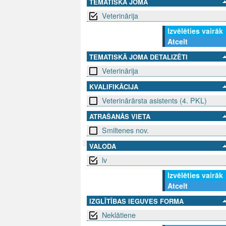
TEMATISKĀ JOMA
Veterinārija
Izvēlēties vairāk
Atcelt
TEMATISKĀ JOMA DETALIZĒTI
Veterinārija
KVALIFIKĀCIJA
Veterinārārsta asistents (4. PKL)
ATRAŠANĀS VIETA
Smiltenes nov.
VALODA
lv
SEKO MUMS
SAZINIE
Izvēlēties vairāk
Atcelt
info@niid.l
IZGLĪTĪBAS IEGUVES FORMA
Neklātiene