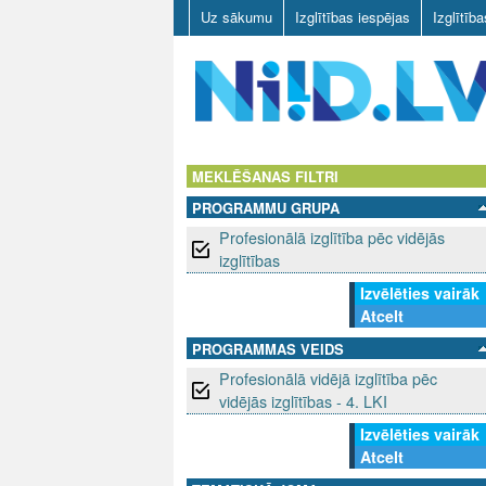
Uz sākumu
Izglītības iespējas
Izglītīb
N
I
MEKLĒŠANAS FILTRI
PROGRAMMU GRUPA
I
Profesionālā izglītība pēc vidējās
D
izglītības
Izvēlēties vairāk
.
Atcelt
L
PROGRAMMAS VEIDS
Profesionālā vidējā izglītība pēc
V
vidējās izglītības - 4. LKI
Izvēlēties vairāk
Atcelt