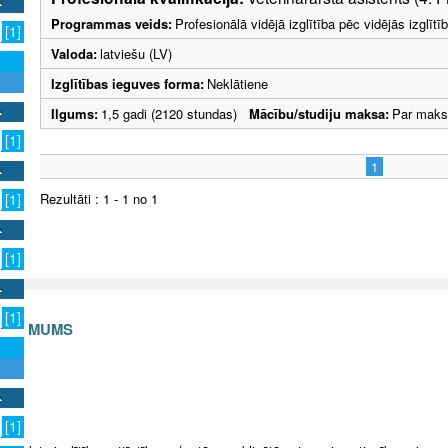
Programmas veids:
Profesionālā vidējā izglītība pēc vidējās izglī
[1]
Valoda:
latviešu (LV)
Izglītības ieguves forma:
Neklātiene
Ilgums:
1,5 gadi (2120 stundas)
Mācību/studiju maksa:
Par maks
[1]
1
Rezultāti : 1 - 1 no 1
[1]
[1]
[1]
S AR MUMS
v
[1]