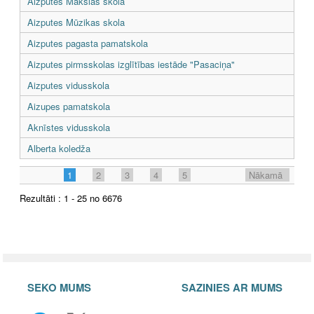
Aizputes Mākslas skola
Aizputes Mūzikas skola
Aizputes pagasta pamatskola
Aizputes pirmsskolas izglītības iestāde "Pasaciņa"
Aizputes vidusskola
Aizupes pamatskola
Aknīstes vidusskola
Alberta koledža
1
2
3
4
5
Nākamā
Rezultāti : 1 - 25 no 6676
SEKO MUMS
SAZINIES AR MUMS