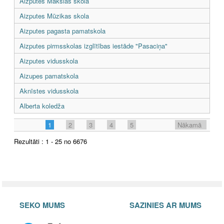
Aizputes Mākslas skola
Aizputes Mūzikas skola
Aizputes pagasta pamatskola
Aizputes pirmsskolas izglītības iestāde "Pasaciņa"
Aizputes vidusskola
Aizupes pamatskola
Aknīstes vidusskola
Alberta koledža
1
2
3
4
5
Nākamā
Rezultāti : 1 - 25 no 6676
SEKO MUMS
SAZINIES AR MUMS