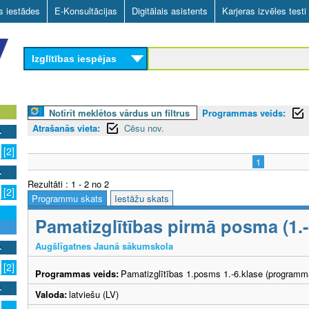
Skip
as iestādes
E-Konsultācijas
Digitālais asistents
Karjeras izvēles testi
to
main
Izglītības iespējas
content
Notīrīt meklētos vārdus un filtrus
Programmas veids:
Atrašanās vieta:
Cēsu nov.
[2]
1
Rezultāti : 1 - 2 no 2
[2]
Programmu skats
Iestāžu skats
Pamatizglītības pirmā posma (1.
Augšlīgatnes Jaunā sākumskola
[2]
Programmas veids:
Pamatizglītības 1.posms 1.-6.klase (programm
Valoda:
latviešu (LV)