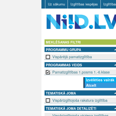
Uz sākumu
Izglītības iespējas
Izglītīb
N
I
MEKLĒŠANAS FILTRI
PROGRAMMU GRUPA
I
Vispārējā pamatizglītība
D
PROGRAMMAS VEIDS
Pamatizglītības 1.posms 1.-6.klase
.
Izvēlēties vairāk
L
Atcelt
V
TEMATISKĀ JOMA
Vispārizglītojoša rakstura izglītība
TEMATISKĀ JOMA DETALIZĒTI
Vispārizglītojoša virziena izglītības