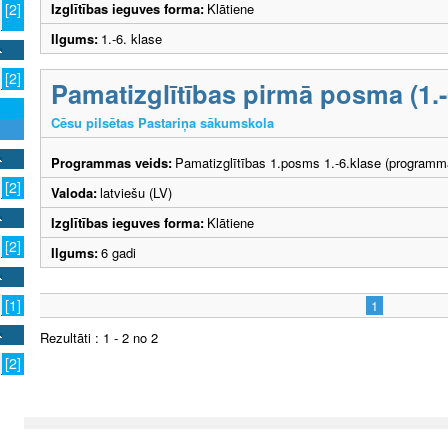
Izglītības ieguves forma:
Klātiene
[2]
Ilgums:
1.-6. klase
[2]
Pamatizglītības pirmā posma (1.
Cēsu pilsētas Pastariņa sākumskola
Programmas veids:
Pamatizglītības 1.posms 1.-6.klase (programm
[2]
Valoda:
latviešu (LV)
Izglītības ieguves forma:
Klātiene
[2]
Ilgums:
6 gadi
[1]
1
Rezultāti : 1 - 2 no 2
[2]