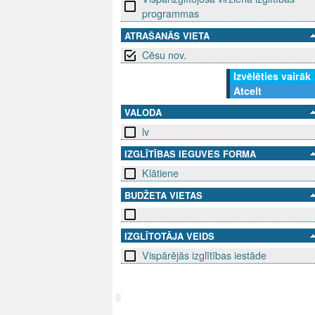
programmas
ATRAŠANĀS VIETA
Cēsu nov.
Izvēlēties vairāk
Atcelt
VALODA
lv
IZGLĪTĪBAS IEGUVES FORMA
Klātiene
BUDŽETA VIETAS
IZGLĪTOTĀJA VEIDS
Vispārējās izglītības iestāde