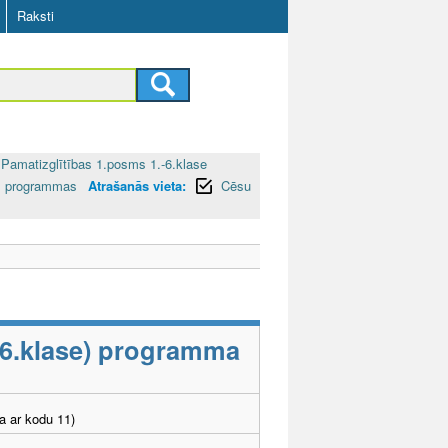
Raksti
Pamatizglītības 1.posms 1.-6.klase
bas programmas
Atrašanās vieta:
Cēsu
1
-6.klase) programma
a ar kodu 11)