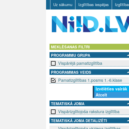
Uz sākumu
Izglītības iespējas
Izglītīb
N
I
MEKLĒŠANAS FILTRI
PROGRAMMU GRUPA
I
Vispārējā pamatizglītība
D
PROGRAMMAS VEIDS
Pamatizglītības 1.posms 1.-6.klase
.
Izvēlēties vairāk
L
Atcelt
V
TEMATISKĀ JOMA
Vispārizglītojoša rakstura izglītība
TEMATISKĀ JOMA DETALIZĒTI
Vispārizglītojoša virziena izglītības