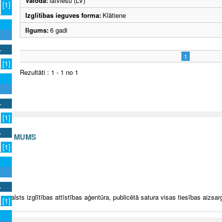
Valoda:
latviešu (LV)
[1]
Izglītības ieguves forma:
Klātiene
Ilgums:
6 gadi
1
[1]
Rezultāti : 1 - 1 no 1
[1]
S AR MUMS
[1]
v
5 Valsts izglītības attīstības aģentūra, publicētā satura visas tiesības aizsar
[1]