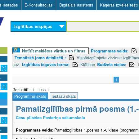
Skip
as iestādes
E-Konsultācijas
Digitālais asistents
Karjeras izvēles testi
to
main
Izglītības iespējas
content
Notīrīt meklētos vārdus un filtrus
Programmas veids:
Tematiskā joma detalizēti :
Vispārizglītojoša virziena izglītī
nov.
Izglītības ieguves forma:
Klātiene
Budžeta vietas:
[1]
1
[1]
Rezultāti : 1 - 1 no 1
Programmu skats
Iestāžu skats
Pamatizglītības pirmā posma (1.
Cēsu pilsētas Pastariņa sākumskola
[1]
Programmas veids:
Pamatizglītības 1.posms 1.-6.klase (programm