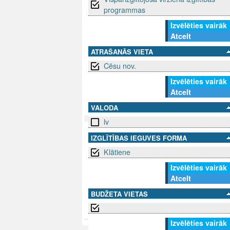
programmas
Izvēlēties vairāk
Atcelt
ATRAŠANĀS VIETA
Cēsu nov.
Izvēlēties vairāk
Atcelt
VALODA
lv
IZGLĪTĪBAS IEGUVES FORMA
SEKO MUMS
SAZINIE
Klātiene
info@niid.l
Izvēlēties vairāk
Atcelt
BUDŽETA VIETAS
© 202
Izvēlēties vairāk