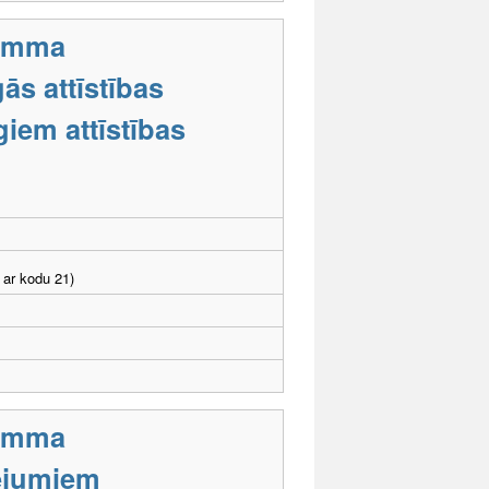
ramma
ās attīstības
iem attīstības
 ar kodu 21)
ramma
cējumiem