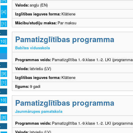
Valoda:
angļu (EN)
[4]
Izglītības ieguves forma:
Klātiene
Mācību/studiju maksa:
Par maksu
[1]
Pamatizglītības programma
[10]
Babītes vidusskola
Programmas veids:
Pamatizglītība 1.-9.klase 1.-2. LKI (programma
Valoda:
latviešu (LV)
[9]
Izglītības ieguves forma:
Klātiene
[1]
Ilgums:
9 gadi
[10]
Pamatizglītības programma
Jaunmārupes pamatskola
[8]
Programmas veids:
Pamatizglītība 1.-9.klase 1.-2. LKI (programma
Valoda:
latviešu (LV)