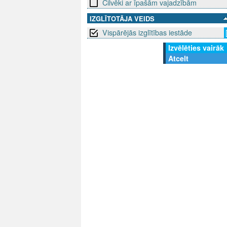
Cilvēki ar īpašām vajadzībām
IZGLĪTOTĀJA VEIDS
Vispārējās izglītības iestāde
Izvēlēties vairāk
Atcelt