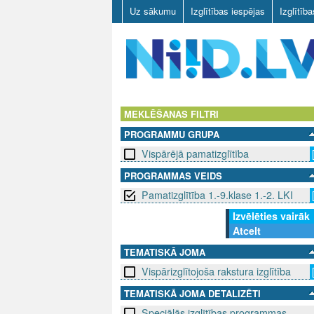
Uz sākumu
Izglītības iespējas
Izglītīb
N
I
MEKLĒŠANAS FILTRI
PROGRAMMU GRUPA
I
Vispārējā pamatizglītība
D
PROGRAMMAS VEIDS
Pamatizglītība 1.-9.klase 1.-2. LKI
.
Izvēlēties vairāk
L
Atcelt
V
TEMATISKĀ JOMA
Vispārizglītojoša rakstura izglītība
TEMATISKĀ JOMA DETALIZĒTI
Speciālās izglītības programmas