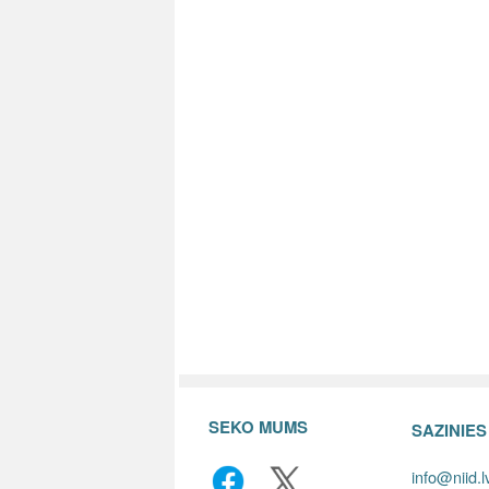
SEKO MUMS
SAZINIE
info@niid.l