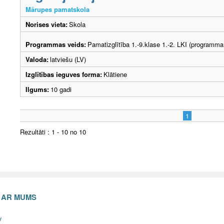
Mārupes pamatskola
Norises vieta:
Skola
Programmas veids:
Pamatizglītība 1.-9.klase 1.-2. LKI (programma
Valoda:
latviešu (LV)
Izglītības ieguves forma:
Klātiene
Ilgums:
10 gadi
1
Rezultāti : 1 - 10 no 10
S AR MUMS
v