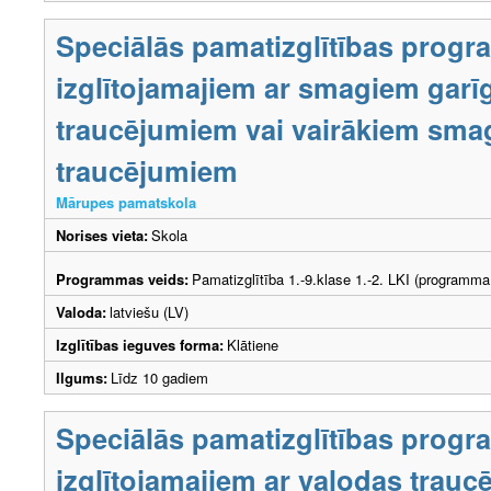
Speciālās pamatizglītības prog
izglītojamajiem ar smagiem garīg
traucējumiem vai vairākiem smag
traucējumiem
Mārupes pamatskola
Norises vieta:
Skola
Programmas veids:
Pamatizglītība 1.-9.klase 1.-2. LKI (programma
Valoda:
latviešu (LV)
Izglītības ieguves forma:
Klātiene
Ilgums:
Līdz 10 gadiem
Speciālās pamatizglītības prog
izglītojamajiem ar valodas trau