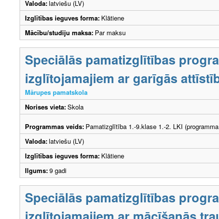
Valoda:
latviešu (LV)
Izglītības ieguves forma:
Klātiene
Mācību/studiju maksa:
Par maksu
Speciālās pamatizglītības prog
izglītojamajiem ar garīgās attīs
Mārupes pamatskola
Norises vieta:
Skola
Programmas veids:
Pamatizglītība 1.-9.klase 1.-2. LKI (programma
Valoda:
latviešu (LV)
Izglītības ieguves forma:
Klātiene
Ilgums:
9 gadi
Speciālās pamatizglītības prog
izglītojamajiem ar mācīšanās tr