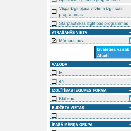
Vispārizglītojoša virziena izglītības
programmas
Starptautiskās izglītības programmas
ATRAŠANĀS VIETA
Mārupes nov.
Izvēlēties vairāk
Atcelt
VALODA
lv
en
IZGLĪTĪBAS IEGUVES FORMA
Klātiene
BUDŽETA VIETAS
ĪPAŠĀ MĒRĶA GRUPA