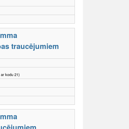
ramma
tības traucējumiem
 ar kodu 21)
ramma
aucējumiem