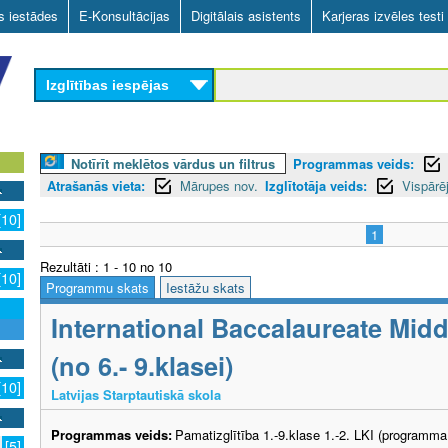
Skip
as iestādes
E-Konsultācijas
Digitālais asistents
Karjeras izvēles testi
to
main
Izglītības iespējas
content
Notīrīt meklētos vārdus un filtrus
Programmas veids:
Atrašanās vieta:
Mārupes nov.
Izglītotāja veids:
Vispārēj
[10]
1
Rezultāti : 1 - 10 no 10
[10]
Programmu skats
Iestāžu skats
International Baccalaureate Mi
(no 6.- 9.klasei)
[10]
Latvijas Starptautiskā skola
Programmas veids:
Pamatizglītība 1.-9.klase 1.-2. LKI (programma
[5]