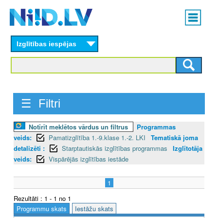
Skip
Main
to
menu
N
main
content
Izglītības iespējas
I
I
D
☰ Filtri
.
L
Notīrīt meklētos vārdus un filtrus
Programmas
veids:
Pamatizglītība 1.-9.klase 1.-2. LKI
Tematiskā joma
V
detalizēti :
Starptautiskās izglītības programmas
Izglītotāja
veids:
Vispārējās izglītības iestāde
1
Rezultāti : 1 - 1 no 1
Programmu skats
Iestāžu skats