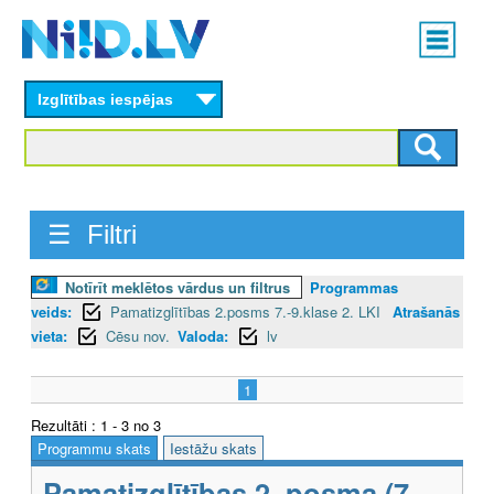
Skip
Main
to
menu
N
main
content
Izglītības iespējas
I
I
D
☰ Filtri
.
L
Notīrīt meklētos vārdus un filtrus
Programmas
veids:
Pamatizglītības 2.posms 7.-9.klase 2. LKI
Atrašanās
V
vieta:
Cēsu nov.
Valoda:
lv
1
Rezultāti : 1 - 3 no 3
Programmu skats
Iestāžu skats
Pamatizglītības 2. posma (7.-