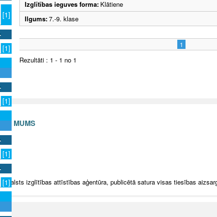
Izglītības ieguves forma:
Klātiene
[1]
Ilgums:
7.-9. klase
1
[1]
Rezultāti : 1 - 1 no 1
[1]
S AR MUMS
v
[1]
5 Valsts izglītības attīstības aģentūra, publicētā satura visas tiesības aizsar
[1]