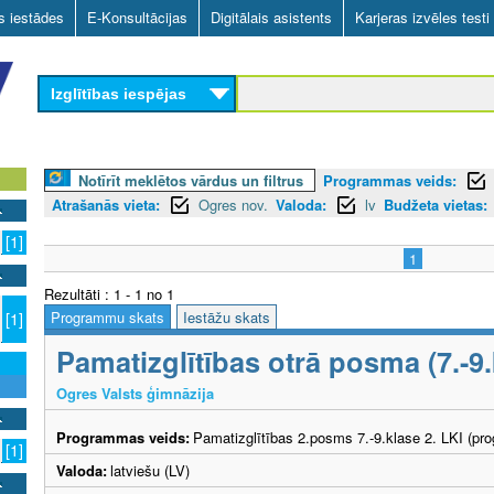
Skip
as iestādes
E-Konsultācijas
Digitālais asistents
Karjeras izvēles testi
to
main
Izglītības iespējas
content
Notīrīt meklētos vārdus un filtrus
Programmas veids:
Atrašanās vieta:
Ogres nov.
Valoda:
lv
Budžeta vietas:
[1]
1
Rezultāti : 1 - 1 no 1
Programmu skats
Iestāžu skats
[1]
Pamatizglītības otrā posma (7.-
Ogres Valsts ģimnāzija
Programmas veids:
Pamatizglītības 2.posms 7.-9.klase 2. LKI (pr
[1]
Valoda:
latviešu (LV)