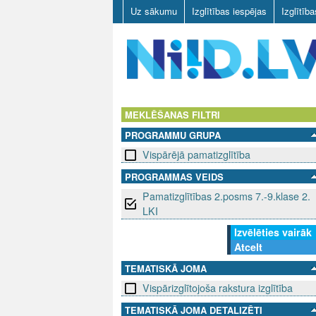
Uz sākumu
Izglītības iespējas
Izglītīb
N
I
MEKLĒŠANAS FILTRI
PROGRAMMU GRUPA
I
Vispārējā pamatizglītība
D
PROGRAMMAS VEIDS
Pamatizglītības 2.posms 7.-9.klase 2.
.
LKI
L
Izvēlēties vairāk
Atcelt
V
TEMATISKĀ JOMA
Vispārizglītojoša rakstura izglītība
TEMATISKĀ JOMA DETALIZĒTI