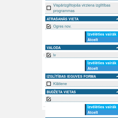
Vispārizglītojoša virziena izglītības
programmas
ATRAŠANĀS VIETA
Ogres nov.
Izvēlēties vairāk
Atcelt
VALODA
lv
Izvēlēties vairāk
SEKO MUMS
SAZINIE
Atcelt
IZGLĪTĪBAS IEGUVES FORMA
info@niid.l
Klātiene
BUDŽETA VIETAS
© 202
Izvēlēties vairāk
Atcelt