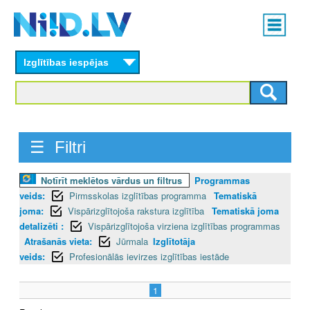
Skip
Main
to
menu
N
main
content
Izglītības iespējas
I
I
D
☰ Filtri
.
L
Notīrīt meklētos vārdus un filtrus
Programmas
veids:
Pirmsskolas izglītības programma
Tematiskā
V
joma:
Vispārizglītojoša rakstura izglītība
Tematiskā joma
detalizēti :
Vispārizglītojoša virziena izglītības programmas
Atrašanās vieta:
Jūrmala
Izglītotāja
veids:
Profesionālās ievirzes izglītības iestāde
1