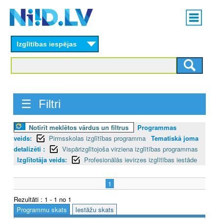
Skip
Main
to
menu
N
main
content
Izglītības iespējas
I
I
D
☰ Filtri
.
L
Notīrīt meklētos vārdus un filtrus
Programmas
veids:
Pirmsskolas izglītības programma
Tematiskā joma
V
detalizēti :
Vispārizglītojoša virziena izglītības programmas
Izglītotāja veids:
Profesionālās ievirzes izglītības iestāde
1
Rezultāti : 1 - 1 no 1
Programmu skats
Iestāžu skats