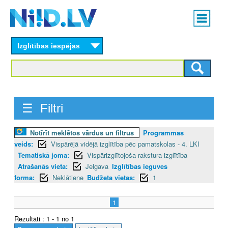
Skip
Main
to
menu
N
main
content
Izglītības iespējas
I
I
D
☰ Filtri
.
L
Notīrīt meklētos vārdus un filtrus
Programmas
veids:
Vispārējā vidējā izglītība pēc pamatskolas - 4. LKI
V
Tematiskā joma:
Vispārizglītojoša rakstura izglītība
Atrašanās vieta:
Jelgava
Izglītības ieguves
forma:
Neklātiene
Budžeta vietas:
1
1
Rezultāti : 1 - 1 no 1