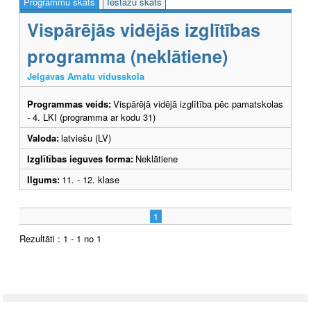
Programmu skats
Iestāžu skats
Vispārējās vidējās izglītības
programma (neklātiene)
Jelgavas Amatu vidusskola
Programmas veids:
Vispārējā vidējā izglītība pēc pamatskolas
- 4. LKI (programma ar kodu 31)
Valoda:
latviešu (LV)
Izglītības ieguves forma:
Neklātiene
Ilgums:
11. - 12. klase
1
Rezultāti : 1 - 1 no 1