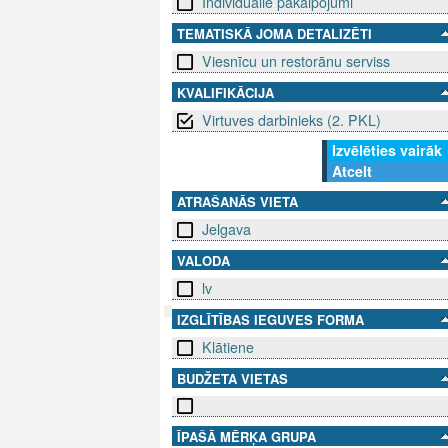
Individuālie pakalpojumi
TEMATISKĀ JOMA DETALIZĒTI
Viesnīcu un restorānu serviss
KVALIFIKĀCIJA
Virtuves darbinieks (2. PKL)
Izvēlēties vairāk
Atcelt
ATRAŠANĀS VIETA
Jelgava
VALODA
lv
IZGLĪTĪBAS IEGUVES FORMA
Klātiene
SEKO MUMS
SAZINIE
BUDŽETA VIETAS
info@niid.l
ĪPAŠĀ MĒRĶA GRUPA