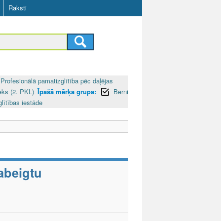
Raksti
Profesionālā pamatizglītība pēc daļējas
eks (2. PKL)
Īpašā mērķa grupa:
Bērni
glītības iestāde
abeigtu