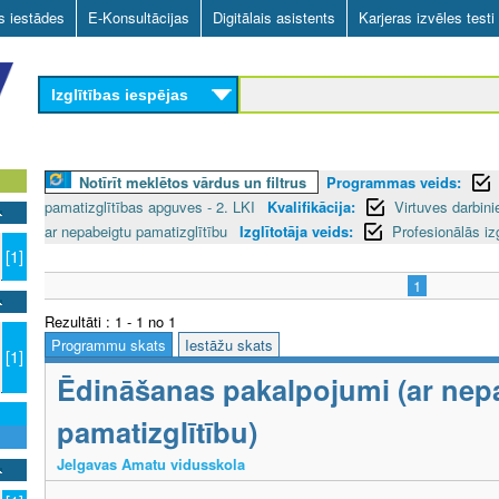
Skip
as iestādes
E-Konsultācijas
Digitālais asistents
Karjeras izvēles testi
to
main
Izglītības iespējas
content
Notīrīt meklētos vārdus un filtrus
Programmas veids:
pamatizglītības apguves - 2. LKI
Kvalifikācija:
Virtuves darbini
ar nepabeigtu pamatizglītību
Izglītotāja veids:
Profesionālās iz
[1]
1
Rezultāti : 1 - 1 no 1
Programmu skats
Iestāžu skats
[1]
Ēdināšanas pakalpojumi (ar nep
pamatizglītību)
Jelgavas Amatu vidusskola