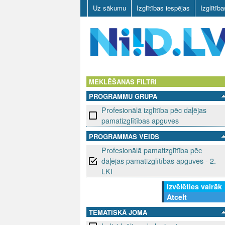
Uz sākumu
Izglītības iespējas
Izglītīb
N
I
MEKLĒŠANAS FILTRI
PROGRAMMU GRUPA
I
Profesionālā izglītība pēc daļējas
D
pamatizglītības apguves
PROGRAMMAS VEIDS
.
Profesionālā pamatizglītība pēc
L
daļējas pamatizglītības apguves - 2.
LKI
V
Izvēlēties vairāk
Atcelt
TEMATISKĀ JOMA