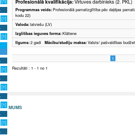
[1]
Profesionālā kvalifikācija:
Virtuves darbinieks (2. PKL)
Programmas veids:
Profesionālā pamatizglītība pēc daļējas pamati
kodu 22)
[1]
Valoda:
latviešu (LV)
Izglītības ieguves forma:
Klātiene
[1]
Ilgums:
2 gadi
Mācību/studiju maksa:
Valsts/ pašvaldības budže
1
Rezultāti : 1 - 1 no 1
[1]
[1]
[1]
S AR MUMS
v
[1]